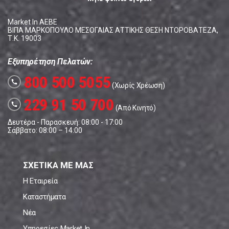
Market In ΑΕΒΕ
ΒΙΠΑ ΜΑΡΚΟΠΟΥΛΟ ΜΕΣΟΓΑΙΑΣ ΑΤΤΙΚΗΣ ΘΕΣΗ ΝΤΟΡΟΒΑΤΕΖΑ,
Τ.Κ. 19003
Εξυπηρέτηση Πελατών:
800 500 5055
call
(Χωρίς Χρέωση)
229 91 50 700
call
(Από Κινητό)
Δευτέρα - Παρασκευή: 08:00 - 17:00
Σάββατο: 08:00 – 14:00
ΣΧΕΤΙΚΑ ΜΕ ΜΑΣ
Η Εταιρεία
Καταστήματα
Νέα
Υπηρεσίες Market In