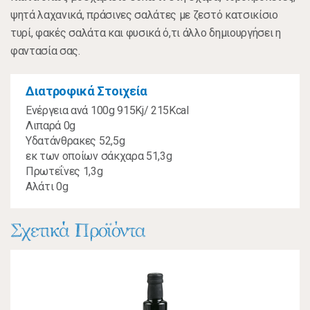
ψητά λαχανικά, πράσινες σαλάτες με ζεστό κατσικίσιο
τυρί, φακές σαλάτα και φυσικά ό,τι άλλο δημιουργήσει η
φαντασία σας.
Διατροφικά Στοιχεία
Ενέργεια ανά 100g 915Kj/ 215Kcal
Λιπαρά 0g
Υδατάνθρακες 52,5g
εκ των οποίων σάκχαρα 51,3g
Πρωτεΐνες 1,3g
Αλάτι 0g
Σχετικά Προϊόντα