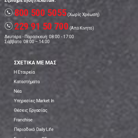
Εξυπηρέτηση Πελατών:
800 500 5055
call
(Χωρίς Χρέωση)
229 91 50 700
call
(Από Κινητό)
Δευτέρα - Παρασκευή: 08:00 - 17:00
Σάββατο: 08:00 – 14:00
ΣΧΕΤΙΚΑ ΜΕ ΜΑΣ
Η Εταιρεία
Καταστήματα
Νέα
Υπηρεσίες Market In
Θέσεις Εργασίας
Franchise
Περιοδικό Daily Life