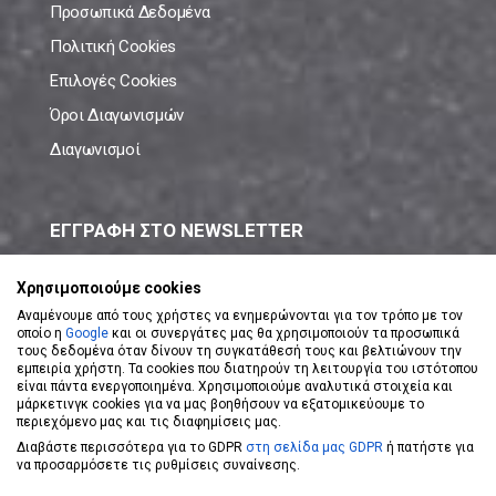
Προσωπικά Δεδομένα
Πολιτική Cookies
Επιλογές Cookies
Όροι Διαγωνισμών
Διαγωνισμοί
ΕΓΓΡΑΦΗ ΣΤΟ NEWSLETTER
Μάθε πρώτος όλες τις νέες προσφορές!
Χρησιμοποιούμε cookies
Αναμένουμε από τους χρήστες να ενημερώνονται για τον τρόπο με τον
οποίο η
Google
και οι συνεργάτες μας θα χρησιμοποιούν τα προσωπικά
τους δεδομένα όταν δίνουν τη συγκατάθεσή τους και βελτιώνουν την
εμπειρία χρήστη. Τα cookies που διατηρούν τη λειτουργία του ιστότοπου
είναι πάντα ενεργοποιημένα. Χρησιμοποιούμε αναλυτικά στοιχεία και
ΕΓΓΡΑΦΗ ΣΤΟ NEWSLETTER
μάρκετινγκ cookies για να μας βοηθήσουν να εξατομικεύουμε το
περιεχόμενο μας και τις διαφημίσεις μας.
Διαβάστε περισσότερα για το GDPR
στη σελίδα μας GDPR
ή πατήστε για
Αποδέχομαι τους
Όρους Χρήσης
να προσαρμόσετε τις ρυθμίσεις συναίνεσης.