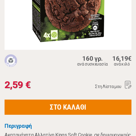
160 γρ.
16,19€
ανά συσκευασία
ανά κιλό
2,59 €
Στη Λίστα μου
ΣΤΟ ΚΑΛΑΘΙ
Περιγραφή
Ακαταμάχητα Αλλατίνη Kings Soft Cookie, σε δημιουργικούς