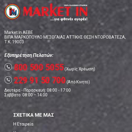
Market In ΑΕΒΕ
ΒΙΠΑ ΜΑΡΚΟΠΟΥΛΟ ΜΕΣΟΓΑΙΑΣ ΑΤΤΙΚΗΣ ΘΕΣΗ ΝΤΟΡΟΒΑΤΕΖΑ,
Τ.Κ. 19003
Εξυπηρέτηση Πελατών:
800 500 5055
call
(Χωρίς Χρέωση)
229 91 50 700
call
(Από Κινητό)
Δευτέρα - Παρασκευή: 08:00 - 17:00
Σάββατο: 08:00 – 14:00
ΣΧΕΤΙΚΑ ΜΕ ΜΑΣ
Η Εταιρεία