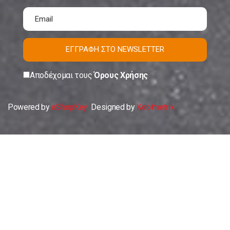
ΕΓΓΡΑΦΗ ΣΤΟ NEWSLETTER
Αποδέχομαι τους
Όρους Χρήσης
Powered by
eShopKey
Designed by
Koolmetrix