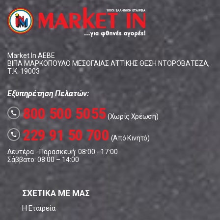
Market In ΑΕΒΕ
ΒΙΠΑ ΜΑΡΚΟΠΟΥΛΟ ΜΕΣΟΓΑΙΑΣ ΑΤΤΙΚΗΣ ΘΕΣΗ ΝΤΟΡΟΒΑΤΕΖΑ,
Τ.Κ. 19003
Εξυπηρέτηση Πελατών:
800 500 5055
call
(Χωρίς Χρέωση)
229 91 50 700
call
(Από Κινητό)
Δευτέρα - Παρασκευή: 08:00 - 17:00
Σάββατο: 08:00 – 14:00
ΣΧΕΤΙΚΑ ΜΕ ΜΑΣ
Η Εταιρεία