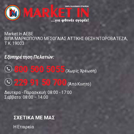
Market In ΑΕΒΕ
ΒΙΠΑ ΜΑΡΚΟΠΟΥΛΟ ΜΕΣΟΓΑΙΑΣ ΑΤΤΙΚΗΣ ΘΕΣΗ ΝΤΟΡΟΒΑΤΕΖΑ,
Τ.Κ. 19003
Εξυπηρέτηση Πελατών:
800 500 5055
call
(Χωρίς Χρέωση)
229 91 50 700
call
(Από Κινητό)
Δευτέρα - Παρασκευή: 08:00 - 17:00
Σάββατο: 08:00 – 14:00
ΣΧΕΤΙΚΑ ΜΕ ΜΑΣ
Η Εταιρεία