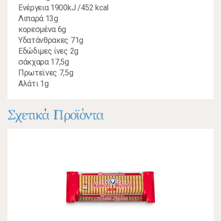
Ενέργεια 1900kJ /452 kcal
Λιπαρά 13g
κορεσμένα 6g
Υδατάνθρακες 71g
Εδώδιμες ίνες 2g
σάκχαρα 17,5g
Πρωτεϊνες 7,5g
Αλάτι 1g
Σχετικά Προϊόντα