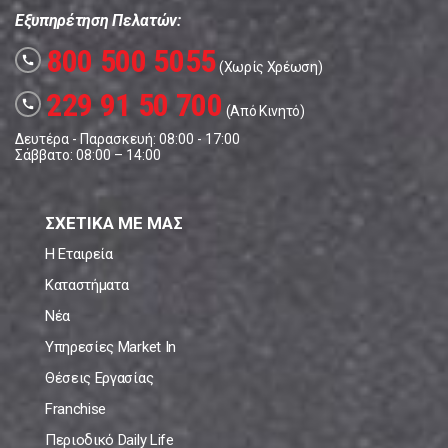
Εξυπηρέτηση Πελατών:
800 500 5055
call
(Χωρίς Χρέωση)
229 91 50 700
call
(Από Κινητό)
Δευτέρα - Παρασκευή: 08:00 - 17:00
Σάββατο: 08:00 – 14:00
ΣΧΕΤΙΚΑ ΜΕ ΜΑΣ
Η Εταιρεία
Καταστήματα
Νέα
Υπηρεσίες Market In
Θέσεις Εργασίας
Franchise
Περιοδικό Daily Life