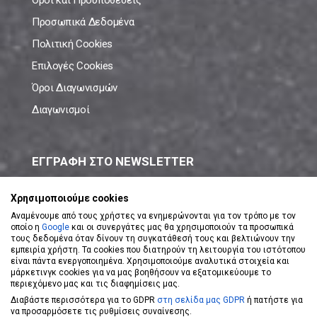
Όροι και Προϋποθέσεις
Προσωπικά Δεδομένα
Πολιτική Cookies
Επιλογές Cookies
Όροι Διαγωνισμών
Διαγωνισμοί
ΕΓΓΡΑΦΗ ΣΤΟ NEWSLETTER
Μάθε πρώτος όλες τις νέες προσφορές!
Χρησιμοποιούμε cookies
Αναμένουμε από τους χρήστες να ενημερώνονται για τον τρόπο με τον
οποίο η
Google
και οι συνεργάτες μας θα χρησιμοποιούν τα προσωπικά
τους δεδομένα όταν δίνουν τη συγκατάθεσή τους και βελτιώνουν την
εμπειρία χρήστη. Τα cookies που διατηρούν τη λειτουργία του ιστότοπου
είναι πάντα ενεργοποιημένα. Χρησιμοποιούμε αναλυτικά στοιχεία και
ΕΓΓΡΑΦΗ ΣΤΟ NEWSLETTER
μάρκετινγκ cookies για να μας βοηθήσουν να εξατομικεύουμε το
περιεχόμενο μας και τις διαφημίσεις μας.
Διαβάστε περισσότερα για το GDPR
στη σελίδα μας GDPR
ή πατήστε για
Αποδέχομαι τους
Όρους Χρήσης
να προσαρμόσετε τις ρυθμίσεις συναίνεσης.