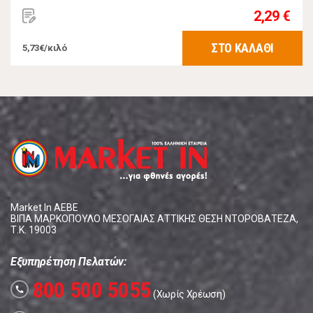
2,29 €
ΣΤΟ ΚΑΛΑΘΙ
5,73€/κιλό
Market In ΑΕΒΕ
ΒΙΠΑ ΜΑΡΚΟΠΟΥΛΟ ΜΕΣΟΓΑΙΑΣ ΑΤΤΙΚΗΣ ΘΕΣΗ ΝΤΟΡΟΒΑΤΕΖΑ,
Τ.Κ. 19003
Εξυπηρέτηση Πελατών:
800 500 5055
call
(Χωρίς Χρέωση)