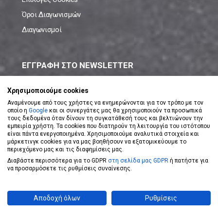
Όροι Διαγωνισμών
Διαγωνισμοί
ΕΓΓΡΑΦΗ ΣΤΟ NEWSLETTER
Μάθε πρώτος όλες τις νέες προσφορές!
Χρησιμοποιούμε cookies
Αναμένουμε από τους χρήστες να ενημερώνονται για τον τρόπο με τον
οποίο η
Google
και οι συνεργάτες μας θα χρησιμοποιούν τα προσωπικά
τους δεδομένα όταν δίνουν τη συγκατάθεσή τους και βελτιώνουν την
εμπειρία χρήστη. Τα cookies που διατηρούν τη λειτουργία του ιστότοπου
είναι πάντα ενεργοποιημένα. Χρησιμοποιούμε αναλυτικά στοιχεία και
ΕΓΓΡΑΦΗ ΣΤΟ NEWSLETTER
μάρκετινγκ cookies για να μας βοηθήσουν να εξατομικεύουμε το
περιεχόμενο μας και τις διαφημίσεις μας.
Διαβάστε περισσότερα για το GDPR
στη σελίδα μας GDPR
ή πατήστε για
Αποδέχομαι τους
Όρους Χρήσης
να προσαρμόσετε τις ρυθμίσεις συναίνεσης.
Powered by
eShopKey
Designed by
Koolmetrix
Αποδοχή όλων
Ρυθμίσεις