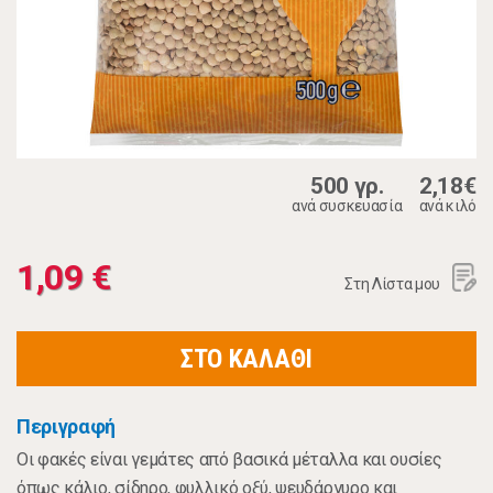
500 γρ.
2,18€
ανά συσκευασία
ανά κιλό
1,09 €
Στη Λίστα μου
ΣΤΟ ΚΑΛΑΘΙ
Περιγραφή
Οι φακές είναι γεμάτες από βασικά μέταλλα και ουσίες
όπως κάλιο, σίδηρο, φυλλικό οξύ, ψευδάργυρο και