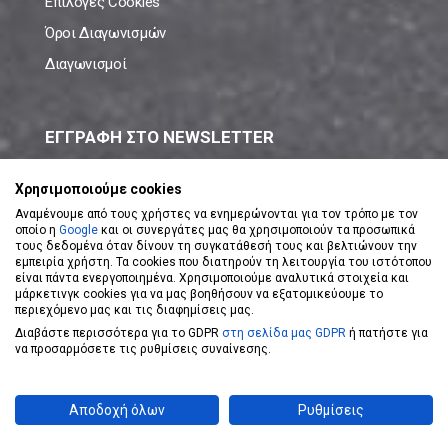
Επιλογές Cookies
Όροι Διαγωνισμών
Διαγωνισμοί
ΕΓΓΡΑΦΗ ΣΤΟ NEWSLETTER
Μάθε πρώτος όλες τις νέες προσφορές!
Χρησιμοποιούμε cookies
Αναμένουμε από τους χρήστες να ενημερώνονται για τον τρόπο με τον
οποίο η
Google
και οι συνεργάτες μας θα χρησιμοποιούν τα προσωπικά
τους δεδομένα όταν δίνουν τη συγκατάθεσή τους και βελτιώνουν την
εμπειρία χρήστη. Τα cookies που διατηρούν τη λειτουργία του ιστότοπου
είναι πάντα ενεργοποιημένα. Χρησιμοποιούμε αναλυτικά στοιχεία και
ΕΓΓΡΑΦΗ ΣΤΟ NEWSLETTER
μάρκετινγκ cookies για να μας βοηθήσουν να εξατομικεύουμε το
περιεχόμενο μας και τις διαφημίσεις μας.
Διαβάστε περισσότερα για το GDPR
στη σελίδα μας GDPR
ή πατήστε για
Αποδέχομαι τους
Όρους Χρήσης
να προσαρμόσετε τις ρυθμίσεις συναίνεσης.
Powered by
eShopKey
Designed by
Koolmetrix
Αποδοχή όλων
Ρυθμίσεις