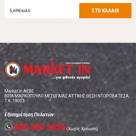
ΣΤΟ ΚΑΛΑΘΙ
5,69€/κιλό
Market In ΑΕΒΕ
ΒΙΠΑ ΜΑΡΚΟΠΟΥΛΟ ΜΕΣΟΓΑΙΑΣ ΑΤΤΙΚΗΣ ΘΕΣΗ ΝΤΟΡΟΒΑΤΕΖΑ,
Τ.Κ. 19003
Εξυπηρέτηση Πελατών:
800 500 5055
call
(Χωρίς Χρέωση)