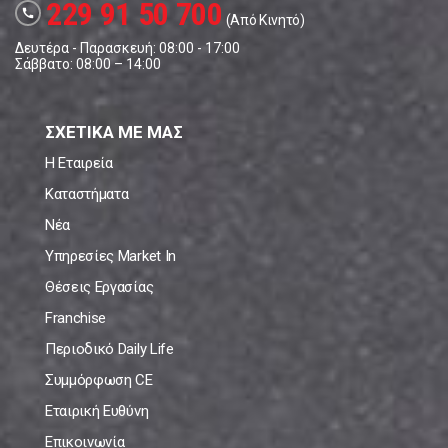
229 91 50 700
call
(Από Κινητό)
Δευτέρα - Παρασκευή: 08:00 - 17:00
Σάββατο: 08:00 – 14:00
ΣΧΕΤΙΚΑ ΜΕ ΜΑΣ
Η Εταιρεία
Καταστήματα
Νέα
Υπηρεσίες Market In
Θέσεις Εργασίας
Franchise
Περιοδικό Daily Life
Συμμόρφωση CE
Εταιρική Ευθύνη
Επικοινωνία