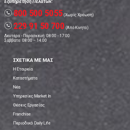
Εξυπηρέτηση Πελατών:
800 500 5055
call
(Χωρίς Χρέωση)
229 91 50 700
call
(Από Κινητό)
Δευτέρα - Παρασκευή: 08:00 - 17:00
Σάββατο: 08:00 – 14:00
ΣΧΕΤΙΚΑ ΜΕ ΜΑΣ
Η Εταιρεία
Καταστήματα
Νέα
Υπηρεσίες Market In
Θέσεις Εργασίας
Franchise
Περιοδικό Daily Life