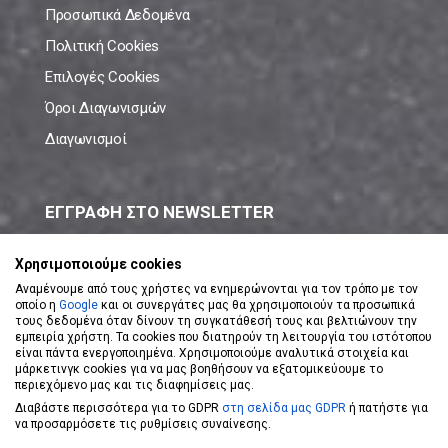
Προσωπικά Δεδομένα
Πολιτική Cookies
Επιλογές Cookies
Όροι Διαγωνισμών
Διαγωνισμοί
ΕΓΓΡΑΦΗ ΣΤΟ NEWSLETTER
Μάθε πρώτος όλες τις νέες προσφορές!
Χρησιμοποιούμε cookies
Αναμένουμε από τους χρήστες να ενημερώνονται για τον τρόπο με τον
οποίο η
Google
και οι συνεργάτες μας θα χρησιμοποιούν τα προσωπικά
τους δεδομένα όταν δίνουν τη συγκατάθεσή τους και βελτιώνουν την
εμπειρία χρήστη. Τα cookies που διατηρούν τη λειτουργία του ιστότοπου
είναι πάντα ενεργοποιημένα. Χρησιμοποιούμε αναλυτικά στοιχεία και
ΕΓΓΡΑΦΗ ΣΤΟ NEWSLETTER
μάρκετινγκ cookies για να μας βοηθήσουν να εξατομικεύουμε το
περιεχόμενο μας και τις διαφημίσεις μας.
Διαβάστε περισσότερα για το GDPR
στη σελίδα μας GDPR
ή πατήστε για
Αποδέχομαι τους
Όρους Χρήσης
να προσαρμόσετε τις ρυθμίσεις συναίνεσης.