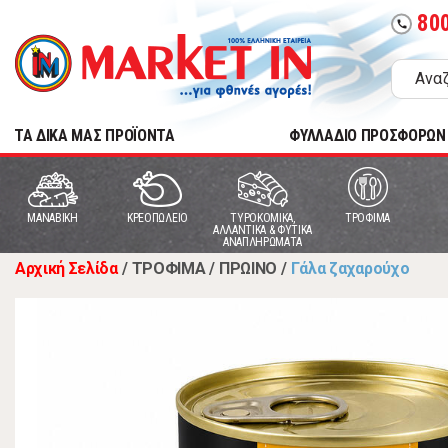
80
call
TA ΔΙΚΑ ΜΑΣ ΠΡΟΪΟΝΤΑ
ΦΥΛΛΑΔΙΟ ΠΡΟΣΦΟΡΩΝ
MANABIKH
ΚΡΕΟΠΩΛΕΙΟ
ΤΥΡΟΚΟΜΙΚΑ,
ΤΡΟΦΙΜΑ
ΑΛΛΑΝΤΙΚΑ & ΦΥΤΙΚΑ
ΑΝΑΠΛΗΡΩΜΑΤΑ
Αρχική Σελίδα
/
ΤΡΟΦΙΜΑ
/
ΠΡΩΙΝΟ
/
Γάλα ζαχαρούχο