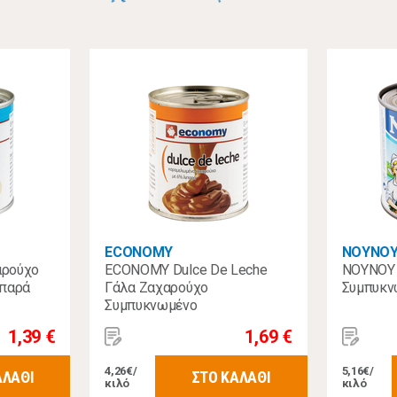
ECONOMY
ΝΟΥΝΟ
αρούχο
ECONOMY Dulce De Leche
ΝΟΥΝΟΥ 
ιπαρά
Γάλα Ζαχαρούχο
Συμπυκν
Συμπυκνωμένο
Καραμελωμένο 6% Λιπαρά
1,39 €
1,69 €
397γρ
4,26€/
5,16€/
ΑΛΑΘΙ
ΣΤΟ ΚΑΛΑΘΙ
κιλό
κιλό