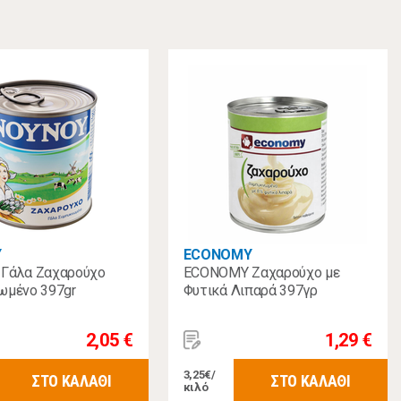
Υ
ECONOMY
Γάλα Ζαχαρούχο
ECONOMY Ζαχαρούχο με
ωμένο 397gr
Φυτικά Λιπαρά 397γρ
2,05 €
1,29 €
3,25€/
ΣΤΟ ΚΑΛΑΘΙ
ΣΤΟ ΚΑΛΑΘΙ
κιλό