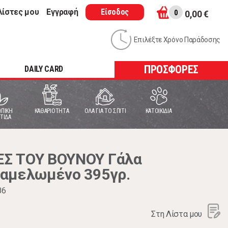
λίστες μου
Εγγραφή
Είσοδος
0
0,00 €
Επιλέξτε Χρόνο Παράδοσης
ΠΡΟΣΦΟΡΕΣ
DAILY CARD
ΠΙΚΗ
ΚΑΘΑΡΙΟΤΗΤΑ
ΟΛΑ ΓΙΑ ΤΟ ΣΠΙΤΙ
ΚΑΤΟΙΚΙΔΙΑ
ΤΙΔΑ
Σ ΤΟΥ ΒΟΥΝΟΥ Γάλα
ραμελωμένο 395γρ.
86
Στη Λίστα μου