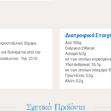
Διατροφικά Στοιχ
Ανά 100g
κρυσταλλική ζάχαρη.
Ενέργεια 296kcal
 και διανέμεται από την
Λιπαρά 6,0g
σσαλονίκη - Τηλ. 2310
εκ των οποίων κορεσμένα
Υδατάνθρακες 55,1g
εκ των οποίων σάκχαρα 5
Πρωτεΐνες 5,5g
Αλάτι 0,2g
Σχετικά Προϊόντα