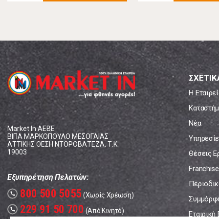
ΣΧΕΤΙΚ
Η Εταιρεί
Καταστήμ
Νέα
Market In ΑΕΒΕ
ΒΙΠΑ ΜΑΡΚΟΠΟΥΛΟ ΜΕΣΟΓΑΙΑΣ
Υπηρεσίε
ΑΤΤΙΚΗΣ ΘΕΣΗ ΝΤΟΡΟΒΑΤΕΖΑ, Τ.Κ.
19003
Θέσεις Ε
Franchise
Εξυπηρέτηση Πελατών:
Περιοδικό
800 500 5055
call
(Χωρίς Χρέωση)
Συμμόρφ
229 91 50 700
call
(Από Κινητό)
Εταιρική