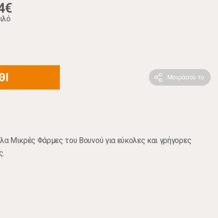
4€
ιλό
ΘΙ
Μοιράσου το
α Μικρές Φάρμες του Βουνού για εύκολες και γρήγορες
ς.