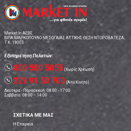
Market In ΑΕΒΕ
ΒΙΠΑ ΜΑΡΚΟΠΟΥΛΟ ΜΕΣΟΓΑΙΑΣ ΑΤΤΙΚΗΣ ΘΕΣΗ ΝΤΟΡΟΒΑΤΕΖΑ,
Τ.Κ. 19003
Εξυπηρέτηση Πελατών:
800 500 5055
call
(Χωρίς Χρέωση)
229 91 50 700
call
(Από Κινητό)
Δευτέρα - Παρασκευή: 08:00 - 17:00
Σάββατο: 08:00 – 14:00
ΣΧΕΤΙΚΑ ΜΕ ΜΑΣ
Η Εταιρεία