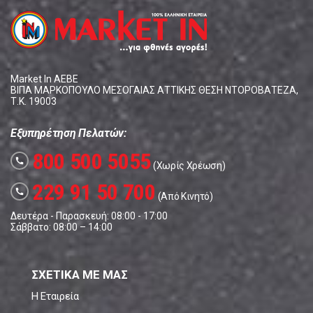
Market In ΑΕΒΕ
ΒΙΠΑ ΜΑΡΚΟΠΟΥΛΟ ΜΕΣΟΓΑΙΑΣ ΑΤΤΙΚΗΣ ΘΕΣΗ ΝΤΟΡΟΒΑΤΕΖΑ,
Τ.Κ. 19003
Εξυπηρέτηση Πελατών:
800 500 5055
call
(Χωρίς Χρέωση)
229 91 50 700
call
(Από Κινητό)
Δευτέρα - Παρασκευή: 08:00 - 17:00
Σάββατο: 08:00 – 14:00
ΣΧΕΤΙΚΑ ΜΕ ΜΑΣ
Η Εταιρεία