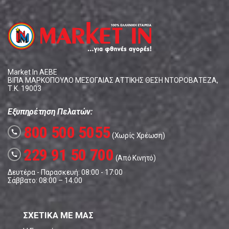
Market In ΑΕΒΕ
ΒΙΠΑ ΜΑΡΚΟΠΟΥΛΟ ΜΕΣΟΓΑΙΑΣ ΑΤΤΙΚΗΣ ΘΕΣΗ ΝΤΟΡΟΒΑΤΕΖΑ,
Τ.Κ. 19003
Εξυπηρέτηση Πελατών:
800 500 5055
call
(Χωρίς Χρέωση)
229 91 50 700
call
(Από Κινητό)
Δευτέρα - Παρασκευή: 08:00 - 17:00
Σάββατο: 08:00 – 14:00
ΣΧΕΤΙΚΑ ΜΕ ΜΑΣ