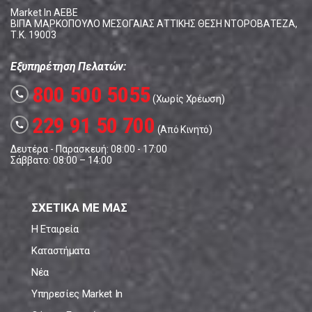
Market In ΑΕΒΕ
ΒΙΠΑ ΜΑΡΚΟΠΟΥΛΟ ΜΕΣΟΓΑΙΑΣ ΑΤΤΙΚΗΣ ΘΕΣΗ ΝΤΟΡΟΒΑΤΕΖΑ,
Τ.Κ. 19003
Εξυπηρέτηση Πελατών:
800 500 5055
call
(Χωρίς Χρέωση)
229 91 50 700
call
(Από Κινητό)
Δευτέρα - Παρασκευή: 08:00 - 17:00
Σάββατο: 08:00 – 14:00
ΣΧΕΤΙΚΑ ΜΕ ΜΑΣ
Η Εταιρεία
Καταστήματα
Νέα
Υπηρεσίες Market In