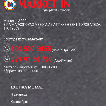
Market In ΑΕΒΕ
ΒΙΠΑ ΜΑΡΚΟΠΟΥΛΟ ΜΕΣΟΓΑΙΑΣ ΑΤΤΙΚΗΣ ΘΕΣΗ ΝΤΟΡΟΒΑΤΕΖΑ,
Τ.Κ. 19003
Εξυπηρέτηση Πελατών:
800 500 5055
call
(Χωρίς Χρέωση)
229 91 50 700
call
(Από Κινητό)
Δευτέρα - Παρασκευή: 08:00 - 17:00
Σάββατο: 08:00 – 14:00
ΣΧΕΤΙΚΑ ΜΕ ΜΑΣ
Η Εταιρεία
Καταστήματα