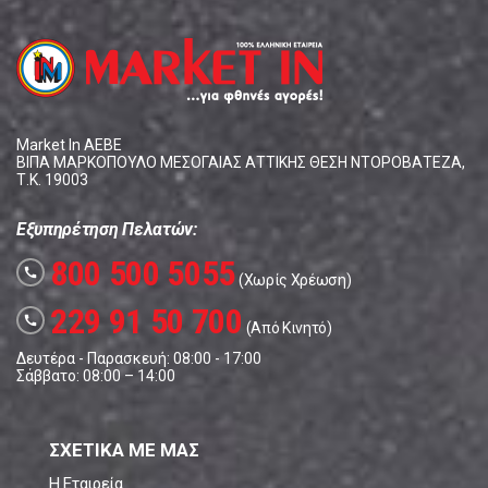
Market In ΑΕΒΕ
ΒΙΠΑ ΜΑΡΚΟΠΟΥΛΟ ΜΕΣΟΓΑΙΑΣ ΑΤΤΙΚΗΣ ΘΕΣΗ ΝΤΟΡΟΒΑΤΕΖΑ,
Τ.Κ. 19003
Εξυπηρέτηση Πελατών:
800 500 5055
call
(Χωρίς Χρέωση)
229 91 50 700
call
(Από Κινητό)
Δευτέρα - Παρασκευή: 08:00 - 17:00
Σάββατο: 08:00 – 14:00
ΣΧΕΤΙΚΑ ΜΕ ΜΑΣ
Η Εταιρεία