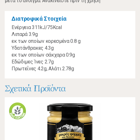
μετά το άνοιγμα. Ανακινείστε πριν τη χρήση"
Διατροφικά Στοιχεία
Ενέργεια 311kJ/75Kcal
Λιπαρά 3.9g
εκ των οποίων κορεσμένα 0.8 g
Υδατάνθρακες 4.3g
εκ των οποίων σάκχαρα 0.9g
Εδώδιμες Ίνες 2.7g
Πρωτεΐνες 4.2g, Αλάτι 2.78g
Σχετικά Προϊόντα