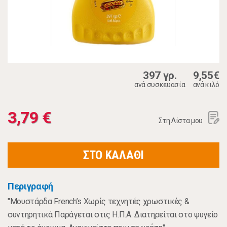
397 γρ.
9,55€
ανά συσκευασία
ανά κιλό
3,79 €
Στη Λίστα μου
ΣΤΟ ΚΑΛΑΘΙ
Περιγραφή
"Μουστάρδα French’s Xωρίς τεχνητές χρωστικές &
συντηρητικά Παράγεται στις H.Π.Α. Διατηρείται στο ψυγείο