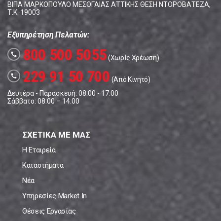
ΒΙΠΑ ΜΑΡΚΟΠΟΥΛΟ ΜΕΣΟΓΑΙΑΣ ΑΤΤΙΚΗΣ ΘΕΣΗ ΝΤΟΡΟΒΑΤΕΖΑ,
Τ.Κ. 19003
Εξυπηρέτηση Πελατών:
800 500 5055
call
(Χωρίς Χρέωση)
229 91 50 700
call
(Από Κινητό)
Δευτέρα - Παρασκευή: 08:00 - 17:00
Σάββατο: 08:00 – 14:00
ΣΧΕΤΙΚΑ ΜΕ ΜΑΣ
Η Εταιρεία
Καταστήματα
Νέα
Υπηρεσίες Market In
Θέσεις Εργασίας