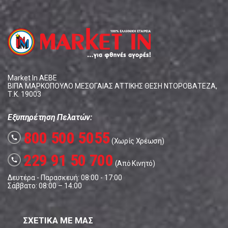
Market In ΑΕΒΕ
ΒΙΠΑ ΜΑΡΚΟΠΟΥΛΟ ΜΕΣΟΓΑΙΑΣ ΑΤΤΙΚΗΣ ΘΕΣΗ ΝΤΟΡΟΒΑΤΕΖΑ,
Τ.Κ. 19003
Εξυπηρέτηση Πελατών:
800 500 5055
call
(Χωρίς Χρέωση)
229 91 50 700
call
(Από Κινητό)
Δευτέρα - Παρασκευή: 08:00 - 17:00
Σάββατο: 08:00 – 14:00
ΣΧΕΤΙΚΑ ΜΕ ΜΑΣ