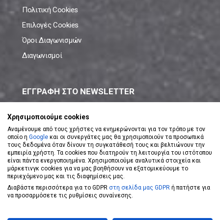
Πολιτική Cookies
Επιλογές Cookies
Όροι Διαγωνισμών
Διαγωνισμοί
ΕΓΓΡΑΦΗ ΣΤΟ NEWSLETTER
Μάθε πρώτος όλες τις νέες προσφορές!
Χρησιμοποιούμε cookies
Αναμένουμε από τους χρήστες να ενημερώνονται για τον τρόπο με τον
οποίο η
Google
και οι συνεργάτες μας θα χρησιμοποιούν τα προσωπικά
τους δεδομένα όταν δίνουν τη συγκατάθεσή τους και βελτιώνουν την
εμπειρία χρήστη. Τα cookies που διατηρούν τη λειτουργία του ιστότοπου
είναι πάντα ενεργοποιημένα. Χρησιμοποιούμε αναλυτικά στοιχεία και
ΕΓΓΡΑΦΗ ΣΤΟ NEWSLETTER
μάρκετινγκ cookies για να μας βοηθήσουν να εξατομικεύουμε το
περιεχόμενο μας και τις διαφημίσεις μας.
Διαβάστε περισσότερα για το GDPR
στη σελίδα μας GDPR
ή πατήστε για
Αποδέχομαι τους
Όρους Χρήσης
να προσαρμόσετε τις ρυθμίσεις συναίνεσης.
Powered by
eShopKey
Designed by
Koolmetrix