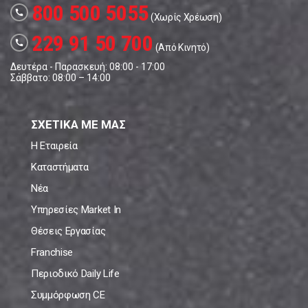
800 500 5055
call
(Χωρίς Χρέωση)
229 91 50 700
call
(Από Κινητό)
Δευτέρα - Παρασκευή: 08:00 - 17:00
Σάββατο: 08:00 – 14:00
ΣΧΕΤΙΚΑ ΜΕ ΜΑΣ
Η Εταιρεία
Καταστήματα
Νέα
Υπηρεσίες Market In
Θέσεις Εργασίας
Franchise
Περιοδικό Daily Life
Συμμόρφωση CE