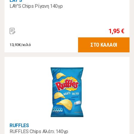
LAY'S
LAY'S Chips Ρίγανη 140γρ
1,95 €
ΣΤΟ ΚΑΛΑΘΙ
13,93€/κιλό
RUFFLES
RUFFLES Chips Αλάτι 140γρ