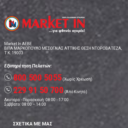
Market In ΑΕΒΕ
ΒΙΠΑ ΜΑΡΚΟΠΟΥΛΟ ΜΕΣΟΓΑΙΑΣ ΑΤΤΙΚΗΣ ΘΕΣΗ ΝΤΟΡΟΒΑΤΕΖΑ,
Τ.Κ. 19003
Εξυπηρέτηση Πελατών:
800 500 5055
call
(Χωρίς Χρέωση)
229 91 50 700
call
(Από Κινητό)
Δευτέρα - Παρασκευή: 08:00 - 17:00
Σάββατο: 08:00 – 14:00
ΣΧΕΤΙΚΑ ΜΕ ΜΑΣ