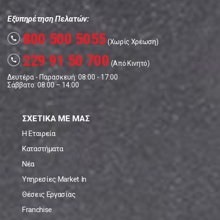
Εξυπηρέτηση Πελατών:
800 500 5055
call
(Χωρίς Χρέωση)
229 91 50 700
call
(Από Κινητό)
Δευτέρα - Παρασκευή: 08:00 - 17:00
Σάββατο: 08:00 – 14:00
ΣΧΕΤΙΚΑ ΜΕ ΜΑΣ
Η Εταιρεία
Καταστήματα
Νέα
Υπηρεσίες Market In
Θέσεις Εργασίας
Franchise