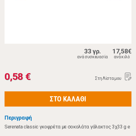
33 γρ.
17,58€
ανά συσκευασία
ανά κιλό
0,58 €
Στη Λίστα μου
ΣΤΟ ΚΑΛΑΘΙ
Περιγραφή
Serenata classic γκοφρέτα με σοκολάτα γάλακτος 3χ33 g e