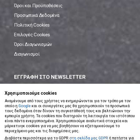
Όροι και Προϋποθέσεις
Προσωπικά Δεδομένα
Πολιτική Cookies
Επιλογές Cookies
Όροι Διαγωνισμών
Διαγωνισμοί
ΕΓΓΡΑΦΗ ΣΤΟ NEWSLETTER
Μάθε πρώτος όλες τις νέες προσφορές!
Χρησιμοποιούμε cookies
Αναμένουμε από τους χρήστες να ενημερώνονται για τον τρόπο με τον
οποίο η
Google
και οι συνεργάτες μας θα χρησιμοποιούν τα προσωπικά
τους δεδομένα όταν δίνουν τη συγκατάθεσή τους και βελτιώνουν την
εμπειρία χρήστη. Τα cookies που διατηρούν τη λειτουργία του ιστότοπου
είναι πάντα ενεργοποιημένα. Χρησιμοποιούμε αναλυτικά στοιχεία και
ΕΓΓΡΑΦΗ ΣΤΟ NEWSLETTER
μάρκετινγκ cookies για να μας βοηθήσουν να εξατομικεύουμε το
περιεχόμενο μας και τις διαφημίσεις μας.
Διαβάστε περισσότερα για το GDPR
στη σελίδα μας GDPR
ή πατήστε για
Αποδέχομαι τους
Όρους Χρήσης