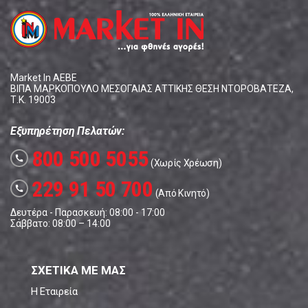
Market In ΑΕΒΕ
ΒΙΠΑ ΜΑΡΚΟΠΟΥΛΟ ΜΕΣΟΓΑΙΑΣ ΑΤΤΙΚΗΣ ΘΕΣΗ ΝΤΟΡΟΒΑΤΕΖΑ,
Τ.Κ. 19003
Εξυπηρέτηση Πελατών:
800 500 5055
call
(Χωρίς Χρέωση)
229 91 50 700
call
(Από Κινητό)
Δευτέρα - Παρασκευή: 08:00 - 17:00
Σάββατο: 08:00 – 14:00
ΣΧΕΤΙΚΑ ΜΕ ΜΑΣ
Η Εταιρεία