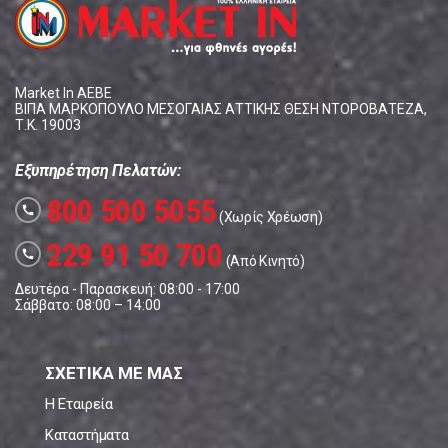
Market In ΑΕΒΕ
ΒΙΠΑ ΜΑΡΚΟΠΟΥΛΟ ΜΕΣΟΓΑΙΑΣ ΑΤΤΙΚΗΣ ΘΕΣΗ ΝΤΟΡΟΒΑΤΕΖΑ,
Τ.Κ. 19003
Εξυπηρέτηση Πελατών:
800 500 5055
call
(Χωρίς Χρέωση)
229 91 50 700
call
(Από Κινητό)
Δευτέρα - Παρασκευή: 08:00 - 17:00
Σάββατο: 08:00 – 14:00
ΣΧΕΤΙΚΑ ΜΕ ΜΑΣ
Η Εταιρεία
Καταστήματα