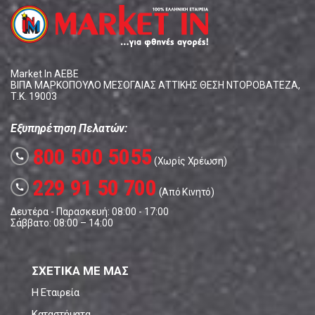
Market In ΑΕΒΕ
ΒΙΠΑ ΜΑΡΚΟΠΟΥΛΟ ΜΕΣΟΓΑΙΑΣ ΑΤΤΙΚΗΣ ΘΕΣΗ ΝΤΟΡΟΒΑΤΕΖΑ,
Τ.Κ. 19003
Εξυπηρέτηση Πελατών:
800 500 5055
call
(Χωρίς Χρέωση)
229 91 50 700
call
(Από Κινητό)
Δευτέρα - Παρασκευή: 08:00 - 17:00
Σάββατο: 08:00 – 14:00
ΣΧΕΤΙΚΑ ΜΕ ΜΑΣ
Η Εταιρεία
Καταστήματα