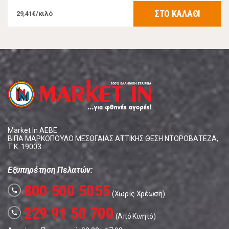
ΣΤΟ ΚΑΛΑΘΙ
29,41€/κιλό
Market In ΑΕΒΕ
ΒΙΠΑ ΜΑΡΚΟΠΟΥΛΟ ΜΕΣΟΓΑΙΑΣ ΑΤΤΙΚΗΣ ΘΕΣΗ ΝΤΟΡΟΒΑΤΕΖΑ,
Τ.Κ. 19003
Εξυπηρέτηση Πελατών:
800 500 5055
call
(Χωρίς Χρέωση)
229 91 50 700
call
(Από Κινητό)