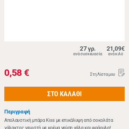
27 γρ.
21,09€
ανά συσκευασία
ανά κιλό
0,58 €
Στη Λίστα μου
ΣΤΟ ΚΑΛΑΘΙ
Περιγραφή
Απολαυστική μπάρα Kiss με επικάλυψη από σοκολάτα
γάλακτος γεμιστή με κρέμα γεύση γάλα και φράουλα!