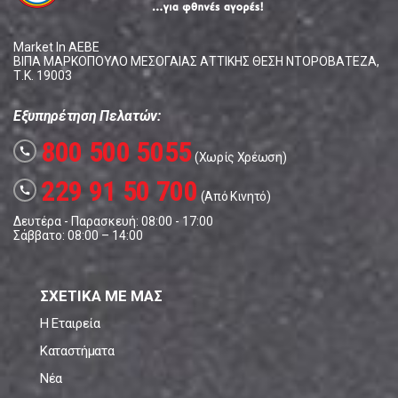
Market In ΑΕΒΕ
ΒΙΠΑ ΜΑΡΚΟΠΟΥΛΟ ΜΕΣΟΓΑΙΑΣ ΑΤΤΙΚΗΣ ΘΕΣΗ ΝΤΟΡΟΒΑΤΕΖΑ,
Τ.Κ. 19003
Εξυπηρέτηση Πελατών:
800 500 5055
call
(Χωρίς Χρέωση)
229 91 50 700
call
(Από Κινητό)
Δευτέρα - Παρασκευή: 08:00 - 17:00
Σάββατο: 08:00 – 14:00
ΣΧΕΤΙΚΑ ΜΕ ΜΑΣ
Η Εταιρεία
Καταστήματα
Νέα