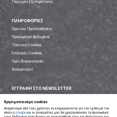
Περιοχές Εξυπηρέτησης
ΠΛΗΡΟΦΟΡΙΕΣ
Όροι και Προϋποθέσεις
Προσωπικά Δεδομένα
Πολιτική Cookies
Επιλογές Cookies
Όροι Διαγωνισμών
Διαγωνισμοί
ΕΓΓΡΑΦΗ ΣΤΟ NEWSLETTER
Μάθε πρώτος όλες τις νέες προσφορές!
Χρησιμοποιούμε cookies
Αναμένουμε από τους χρήστες να ενημερώνονται για τον τρόπο με τον
οποίο η
Google
και οι συνεργάτες μας θα χρησιμοποιούν τα προσωπικά
τους δεδομένα όταν δίνουν τη συγκατάθεσή τους και βελτιώνουν την