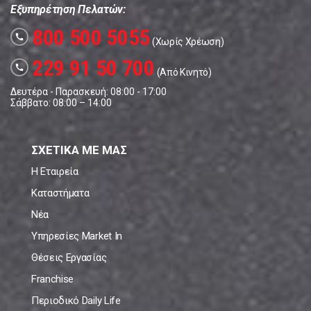
Εξυπηρέτηση Πελατών:
800 500 5055
call
(Χωρίς Χρέωση)
229 91 50 700
call
(Από Κινητό)
Δευτέρα - Παρασκευή: 08:00 - 17:00
Σάββατο: 08:00 – 14:00
ΣΧΕΤΙΚΑ ΜΕ ΜΑΣ
Η Εταιρεία
Καταστήματα
Νέα
Υπηρεσίες Market In
Θέσεις Εργασίας
Franchise
Περιοδικό Daily Life