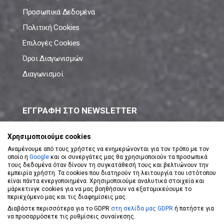
Προσωπικά Δεδομένα
Πολιτική Cookies
Επιλογές Cookies
Όροι Διαγωνισμών
Διαγωνισμοί
ΕΓΓΡΑΦΗ ΣΤΟ NEWSLETTER
Μάθε πρώτος όλες τις νέες προσφορές!
Χρησιμοποιούμε cookies
Αναμένουμε από τους χρήστες να ενημερώνονται για τον τρόπο με τον
οποίο η
Google
και οι συνεργάτες μας θα χρησιμοποιούν τα προσωπικά
τους δεδομένα όταν δίνουν τη συγκατάθεσή τους και βελτιώνουν την
εμπειρία χρήστη. Τα cookies που διατηρούν τη λειτουργία του ιστότοπου
είναι πάντα ενεργοποιημένα. Χρησιμοποιούμε αναλυτικά στοιχεία και
ΕΓΓΡΑΦΗ ΣΤΟ NEWSLETTER
μάρκετινγκ cookies για να μας βοηθήσουν να εξατομικεύουμε το
περιεχόμενο μας και τις διαφημίσεις μας.
Διαβάστε περισσότερα για το GDPR
στη σελίδα μας GDPR
ή πατήστε για
Αποδέχομαι τους
Όρους Χρήσης
να προσαρμόσετε τις ρυθμίσεις συναίνεσης.