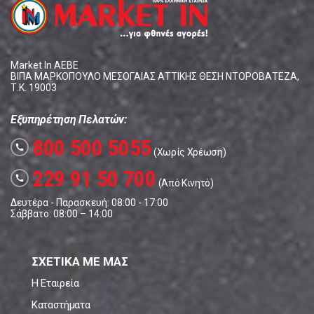
Market In ΑΕΒΕ
ΒΙΠΑ ΜΑΡΚΟΠΟΥΛΟ ΜΕΣΟΓΑΙΑΣ ΑΤΤΙΚΗΣ ΘΕΣΗ ΝΤΟΡΟΒΑΤΕΖΑ,
Τ.Κ. 19003
Εξυπηρέτηση Πελατών:
800 500 5055
call
(Χωρίς Χρέωση)
229 91 50 700
call
(Από Κινητό)
Δευτέρα - Παρασκευή: 08:00 - 17:00
Σάββατο: 08:00 – 14:00
ΣΧΕΤΙΚΑ ΜΕ ΜΑΣ
Η Εταιρεία
Καταστήματα