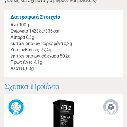
γεύσεις και σχήματα για μικρούς και μεγάλους!
Διατροφικά Στοιχεία
Ανά 100g
Ενέργεια 1423kJ/335kcal
Λιπαρά 0,3g
εκ των οποίων κορεσμένα 0,2g
Υδατάνθρακες 77,4g
εκ των οποίων σάκχαρα 50,2g
Πρωτεΐνες 4,1g
Αλάτι 0,03g
Σχετικά Προϊόντα