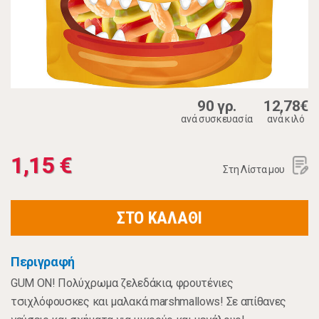
90 γρ.
12,78€
ανά συσκευασία
ανά κιλό
1,15 €
Στη Λίστα μου
ΣΤΟ ΚΑΛΑΘΙ
Περιγραφή
GUM ON! Πολύχρωμα ζελεδάκια, φρουτένιες
τσιχλόφουσκες και μαλακά marshmallows! Σε απίθανες