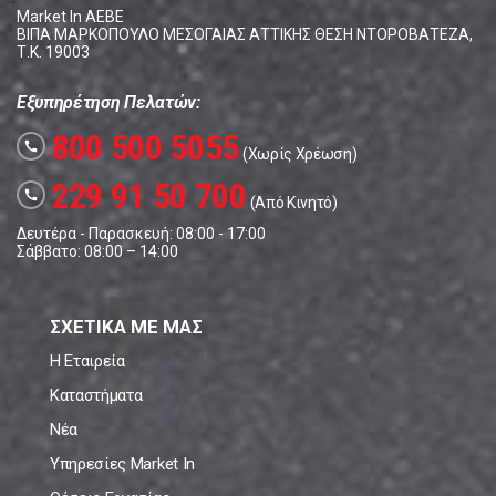
Market In ΑΕΒΕ
ΒΙΠΑ ΜΑΡΚΟΠΟΥΛΟ ΜΕΣΟΓΑΙΑΣ ΑΤΤΙΚΗΣ ΘΕΣΗ ΝΤΟΡΟΒΑΤΕΖΑ,
Τ.Κ. 19003
Εξυπηρέτηση Πελατών:
800 500 5055
call
(Χωρίς Χρέωση)
229 91 50 700
call
(Από Κινητό)
Δευτέρα - Παρασκευή: 08:00 - 17:00
Σάββατο: 08:00 – 14:00
ΣΧΕΤΙΚΑ ΜΕ ΜΑΣ
Η Εταιρεία
Καταστήματα
Νέα
Υπηρεσίες Market In