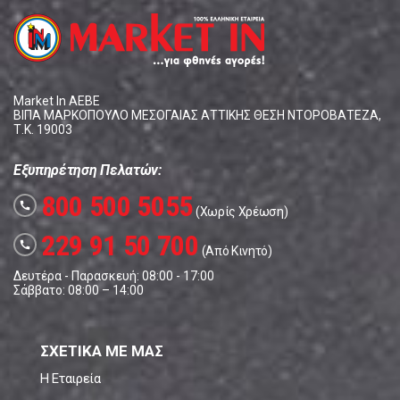
Market In ΑΕΒΕ
ΒΙΠΑ ΜΑΡΚΟΠΟΥΛΟ ΜΕΣΟΓΑΙΑΣ ΑΤΤΙΚΗΣ ΘΕΣΗ ΝΤΟΡΟΒΑΤΕΖΑ,
Τ.Κ. 19003
Εξυπηρέτηση Πελατών:
800 500 5055
call
(Χωρίς Χρέωση)
229 91 50 700
call
(Από Κινητό)
Δευτέρα - Παρασκευή: 08:00 - 17:00
Σάββατο: 08:00 – 14:00
ΣΧΕΤΙΚΑ ΜΕ ΜΑΣ
Η Εταιρεία