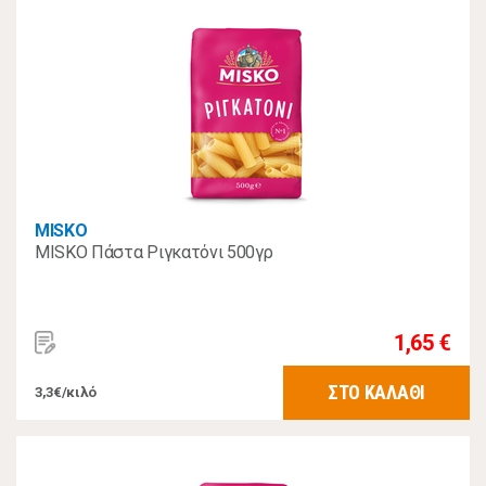
MISKO
MISKO Πάστα Ριγκατόνι 500γρ
1,65 €
ΣΤΟ ΚΑΛΑΘΙ
3,3€/κιλό