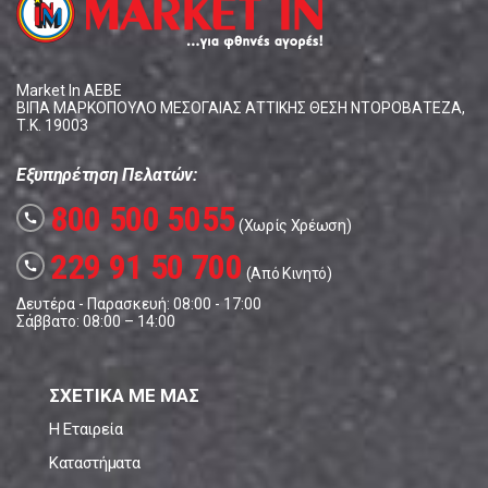
Market In ΑΕΒΕ
ΒΙΠΑ ΜΑΡΚΟΠΟΥΛΟ ΜΕΣΟΓΑΙΑΣ ΑΤΤΙΚΗΣ ΘΕΣΗ ΝΤΟΡΟΒΑΤΕΖΑ,
Τ.Κ. 19003
Εξυπηρέτηση Πελατών:
800 500 5055
call
(Χωρίς Χρέωση)
229 91 50 700
call
(Από Κινητό)
Δευτέρα - Παρασκευή: 08:00 - 17:00
Σάββατο: 08:00 – 14:00
ΣΧΕΤΙΚΑ ΜΕ ΜΑΣ
Η Εταιρεία
Καταστήματα