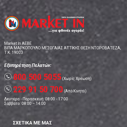
Market In ΑΕΒΕ
ΒΙΠΑ ΜΑΡΚΟΠΟΥΛΟ ΜΕΣΟΓΑΙΑΣ ΑΤΤΙΚΗΣ ΘΕΣΗ ΝΤΟΡΟΒΑΤΕΖΑ,
Τ.Κ. 19003
Εξυπηρέτηση Πελατών:
800 500 5055
call
(Χωρίς Χρέωση)
229 91 50 700
call
(Από Κινητό)
Δευτέρα - Παρασκευή: 08:00 - 17:00
Σάββατο: 08:00 – 14:00
ΣΧΕΤΙΚΑ ΜΕ ΜΑΣ