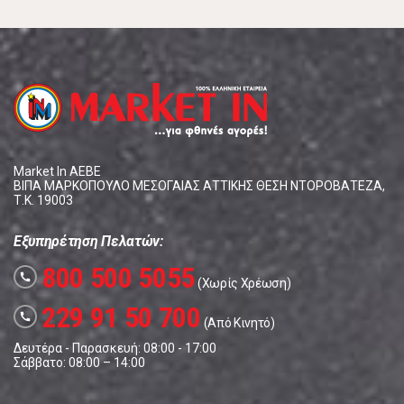
Market In ΑΕΒΕ
ΒΙΠΑ ΜΑΡΚΟΠΟΥΛΟ ΜΕΣΟΓΑΙΑΣ ΑΤΤΙΚΗΣ ΘΕΣΗ ΝΤΟΡΟΒΑΤΕΖΑ,
Τ.Κ. 19003
Εξυπηρέτηση Πελατών:
800 500 5055
call
(Χωρίς Χρέωση)
229 91 50 700
call
(Από Κινητό)
Δευτέρα - Παρασκευή: 08:00 - 17:00
Σάββατο: 08:00 – 14:00