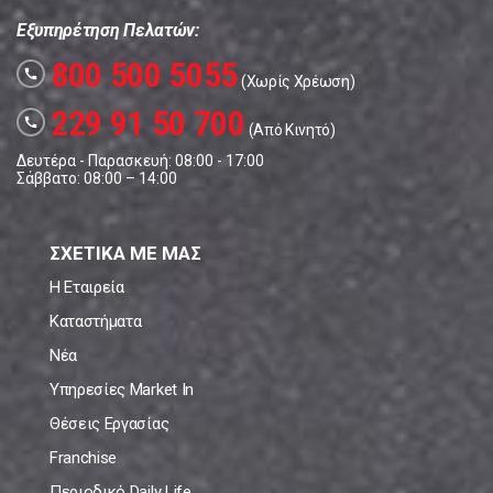
Εξυπηρέτηση Πελατών:
800 500 5055
call
(Χωρίς Χρέωση)
229 91 50 700
call
(Από Κινητό)
Δευτέρα - Παρασκευή: 08:00 - 17:00
Σάββατο: 08:00 – 14:00
ΣΧΕΤΙΚΑ ΜΕ ΜΑΣ
Η Εταιρεία
Καταστήματα
Νέα
Υπηρεσίες Market In
Θέσεις Εργασίας
Franchise
Περιοδικό Daily Life