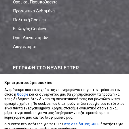
Όροι και Προϋποθέσεις
Προσωπικά Δεδομένα
Πολιτική Cookies
Επιλογές Cookies
Όροι Διαγωνισμών
Διαγωνισμοί
ΕΓΓΡΑΦΗ ΣΤΟ NEWSLETTER
Μάθε πρώτος όλες τις νέες προσφορές!
Χρησιμοποιούμε cookies
Αναμένουμε από τους χρήστες να ενημερώνονται για τον τρόπο με τον
οποίο η
Google
και οι συνεργάτες μας θα χρησιμοποιούν τα προσωπικά
τους δεδομένα όταν δίνουν τη συγκατάθεσή τους και βελτιώνουν την
εμπειρία χρήστη. Τα cookies που διατηρούν τη λειτουργία του ιστότοπου
είναι πάντα ενεργοποιημένα. Χρησιμοποιούμε αναλυτικά στοιχεία και
ΕΓΓΡΑΦΗ ΣΤΟ NEWSLETTER
μάρκετινγκ cookies για να μας βοηθήσουν να εξατομικεύουμε το
περιεχόμενο μας και τις διαφημίσεις μας.
Διαβάστε περισσότερα για το GDPR
στη σελίδα μας GDPR
ή πατήστε για
Αποδέχομαι τους
Όρους Χρήσης
να προσαρμόσετε τις ρυθμίσεις συναίνεσης.