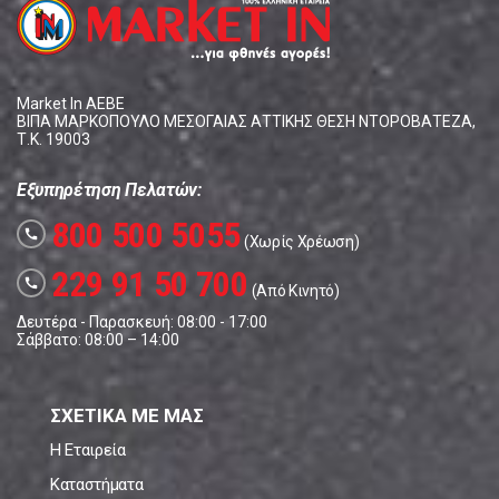
Market In ΑΕΒΕ
ΒΙΠΑ ΜΑΡΚΟΠΟΥΛΟ ΜΕΣΟΓΑΙΑΣ ΑΤΤΙΚΗΣ ΘΕΣΗ ΝΤΟΡΟΒΑΤΕΖΑ,
Τ.Κ. 19003
Εξυπηρέτηση Πελατών:
800 500 5055
call
(Χωρίς Χρέωση)
229 91 50 700
call
(Από Κινητό)
Δευτέρα - Παρασκευή: 08:00 - 17:00
Σάββατο: 08:00 – 14:00
ΣΧΕΤΙΚΑ ΜΕ ΜΑΣ
Η Εταιρεία
Καταστήματα