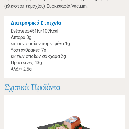
(κλειστού τεμαχίου). Συσκευασία Vacuum.
Διατροφικά Στοιχεία
Ενέργεια 451Kj/107Kcal
Λιπαρά 3g
εκ των οποίων κορεσμένα 1g
Υδατάνθρακες 7g
εκ των οποίων σάκχαρα 2g
Πρωτεϊνες 13g
Αλάτι 2,5g
Σχετικά Προϊόντα