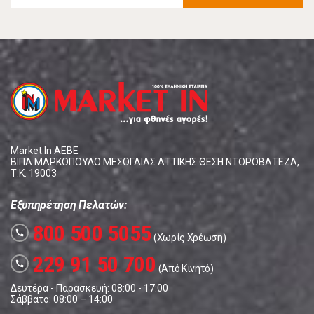
Market In ΑΕΒΕ
ΒΙΠΑ ΜΑΡΚΟΠΟΥΛΟ ΜΕΣΟΓΑΙΑΣ ΑΤΤΙΚΗΣ ΘΕΣΗ ΝΤΟΡΟΒΑΤΕΖΑ,
Τ.Κ. 19003
Εξυπηρέτηση Πελατών:
800 500 5055
call
(Χωρίς Χρέωση)
229 91 50 700
call
(Από Κινητό)
Δευτέρα - Παρασκευή: 08:00 - 17:00
Σάββατο: 08:00 – 14:00