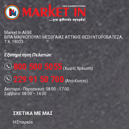
Market In ΑΕΒΕ
ΒΙΠΑ ΜΑΡΚΟΠΟΥΛΟ ΜΕΣΟΓΑΙΑΣ ΑΤΤΙΚΗΣ ΘΕΣΗ ΝΤΟΡΟΒΑΤΕΖΑ,
Τ.Κ. 19003
Εξυπηρέτηση Πελατών:
800 500 5055
call
(Χωρίς Χρέωση)
229 91 50 700
call
(Από Κινητό)
Δευτέρα - Παρασκευή: 08:00 - 17:00
Σάββατο: 08:00 – 14:00
ΣΧΕΤΙΚΑ ΜΕ ΜΑΣ
Η Εταιρεία