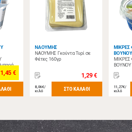
ΟΥ
ΝΑΟΥΜΗΣ
ΜΙΚΡΕΣ
ΝΑΟΥΜΗΣ Γκούντα Τυρί σε
ΒΟΥΝΟ
Υ
Φέτες 160γρ
ΜΙΚΡΕΣ
Λιπαρά
ΒΟΥΝΟΥ 
1,45 €
1,29 €
8,06€/
11,27€/
ΑΛΑΘΙ
ΣΤΟ ΚΑΛΑΘΙ
κιλό
κιλό