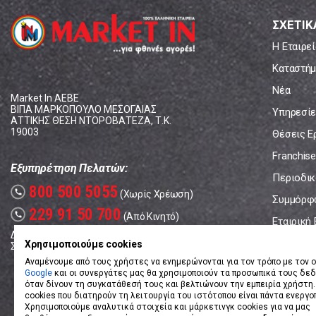
ΣΧΕΤΙΚ
Η Εταιρεί
Καταστήμ
Νέα
Market In ΑΕΒΕ
ΒΙΠΑ ΜΑΡΚΟΠΟΥΛΟ ΜΕΣΟΓΑΙΑΣ
Υπηρεσίε
ΑΤΤΙΚΗΣ ΘΕΣΗ ΝΤΟΡΟΒΑΤΕΖΑ, Τ.Κ.
19003
Θέσεις Ε
Franchise
Εξυπηρέτηση Πελατών:
Περιοδικό
800 500 5055
call
(Χωρίς Χρέωση)
Συμμόρφ
229 91 50 700
call
(Από Κινητό)
Εταιρική
Δευτέρα - Παρασκευή: 08:00 - 17:00
Επικοινω
Χρησιμοποιούμε cookies
Σάββατο: 08:00 – 14:00
Αναμένουμε από τους χρήστες να ενημερώνονται για τον τρόπο με τον ο
Google
και οι συνεργάτες μας θα χρησιμοποιούν τα προσωπικά τους δε
όταν δίνουν τη συγκατάθεσή τους και βελτιώνουν την εμπειρία χρήστη.
cookies που διατηρούν τη λειτουργία του ιστότοπου είναι πάντα ενεργο
Χρησιμοποιούμε αναλυτικά στοιχεία και μάρκετινγκ cookies για να μας