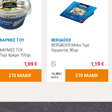
 ΦΑΡΜΕΣ ΤΟΥ
BERGADER
Υ
BERGADER Μπλε Τυρί
 ΦΑΡΜΕΣ ΤΟΥ
Γερμανίας 80γρ
Τυρί Κρέμα 150γρ
1,69 €
1,19 €
14,88€/
ΣΤΟ ΚΑΛΑΘΙ
ΣΤΟ ΚΑΛΑΘΙ
κιλό