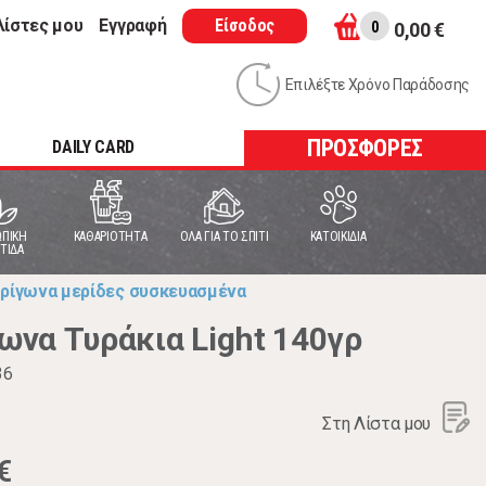
λίστες μου
Εγγραφή
Είσοδος
0
0,00 €
Επιλέξτε Χρόνο Παράδοσης
ΠΡΟΣΦΟΡΕΣ
DAILY CARD
ΠΙΚΗ
ΚΑΘΑΡΙΟΤΗΤΑ
ΟΛΑ ΓΙΑ ΤΟ ΣΠΙΤΙ
ΚΑΤΟΙΚΙΔΙΑ
ΤΙΔΑ
τρίγωνα μερίδες συσκευασμένα
να Τυράκια Light 140γρ
36
Στη Λίστα μου
€