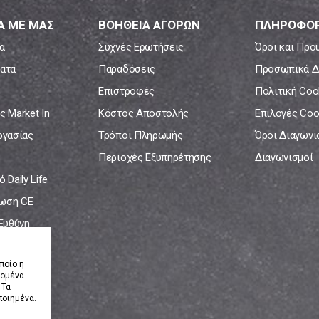
Α ΜΕ ΜΑΣ
ΒΟΗΘΕΙΑ ΑΓΟΡΩΝ
ΠΛΗΡΟΦΟΡ
α
Συχνές Ερωτήσεις
Όροι και Προ
ατα
Παραδόσεις
Προσωπικά Δ
Επιστροφές
Πολιτική Coo
ς Market In
Κόστος Αποστολής
Επιλογές Coo
ργασίας
Τρόποι Πληρωμής
Όροι Διαγων
Περιοχές Εξυπηρέτησης
Διαγωνισμοί
 Daily Life
ωση CE
 Ευθύνη
νία
ποίο η
δομένα
 Τα
ποιημένα.