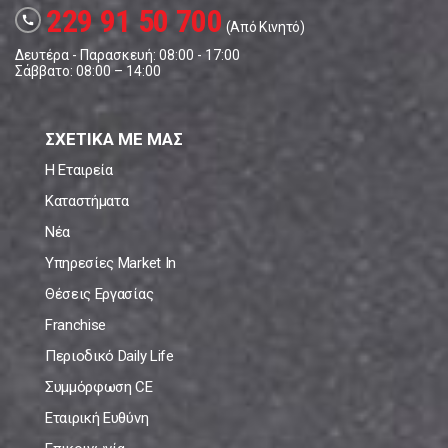
229 91 50 700
call
(Από Κινητό)
Δευτέρα - Παρασκευή: 08:00 - 17:00
Σάββατο: 08:00 – 14:00
ΣΧΕΤΙΚΑ ΜΕ ΜΑΣ
Η Εταιρεία
Καταστήματα
Νέα
Υπηρεσίες Market In
Θέσεις Εργασίας
Franchise
Περιοδικό Daily Life
Συμμόρφωση CE
Εταιρική Ευθύνη