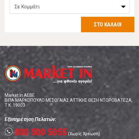
ΣΤΟ ΚΑΛΑΘΙ
Market In ΑΕΒΕ
ΒΙΠΑ ΜΑΡΚΟΠΟΥΛΟ ΜΕΣΟΓΑΙΑΣ ΑΤΤΙΚΗΣ ΘΕΣΗ ΝΤΟΡΟΒΑΤΕΖΑ,
Τ.Κ. 19003
Εξυπηρέτηση Πελατών:
800 500 5055
call
(Χωρίς Χρέωση)