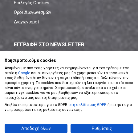
Επιλογές Cookies
Όροι Διαγωνισμών
Διαγωνισμοί
ΕΓΓΡΑΦΗ ΣΤΟ NEWSLETTER
Μάθε πρώτος όλες τις νέες προσφορές!
Χρησιμοποιούμε cookies
Αναμένουμε από τους χρήστες να ενημερώνονται για τον τρόπο με τον
οποίο η
Google
και οι συνεργάτες μας θα χρησιμοποιούν τα προσωπικά
τους δεδομένα όταν δίνουν τη συγκατάθεσή τους και βελτιώνουν την
εμπειρία χρήστη. Τα cookies που διατηρούν τη λειτουργία του ιστότοπου
είναι πάντα ενεργοποιημένα. Χρησιμοποιούμε αναλυτικά στοιχεία και
ΕΓΓΡΑΦΗ ΣΤΟ NEWSLETTER
μάρκετινγκ cookies για να μας βοηθήσουν να εξατομικεύουμε το
περιεχόμενο μας και τις διαφημίσεις μας.
Διαβάστε περισσότερα για το GDPR
στη σελίδα μας GDPR
ή πατήστε για
Αποδέχομαι τους
Όρους Χρήσης
να προσαρμόσετε τις ρυθμίσεις συναίνεσης.
Powered by
eShopKey
Designed by
Koolmetrix
Αποδοχή όλων
Ρυθμίσεις