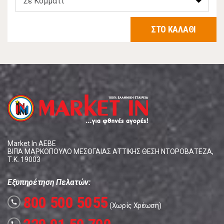
ΣΤΟ ΚΑΛΑΘΙ
Market In ΑΕΒΕ
ΒΙΠΑ ΜΑΡΚΟΠΟΥΛΟ ΜΕΣΟΓΑΙΑΣ ΑΤΤΙΚΗΣ ΘΕΣΗ ΝΤΟΡΟΒΑΤΕΖΑ,
Τ.Κ. 19003
Εξυπηρέτηση Πελατών:
800 500 5055
call
(Χωρίς Χρέωση)