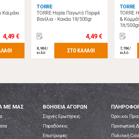
TORRE
TORRE
 Καϊμάκι
TORRE Hopla Παγωτό Παρφέ
TORRE H
Βανίλια - Κακάο 1lt/500gr
& Κομμά
1lt/500g
4,49 €
4,49 €
8,98€/
7,78€/
ΑΛΑΘΙ
ΣΤΟ ΚΑΛΑΘΙ
κιλό
κιλό
Α ΜΕ ΜΑΣ
ΒΟΗΘΕΙΑ ΑΓΟΡΩΝ
ΠΛΗΡΟΦΟΡ
α
Συχνές Ερωτήσεις
Όροι και Προ
ατα
Παραδόσεις
Προσωπικά Δ
Επιστροφές
Πολιτική Coo