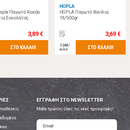
HOPLA
opla Παγωτό Κακάο
HOPLA Παγωτό Βανίλια
τια Σοκολάτας
1lt/500gr
r
3,89 €
3,69 €
7,38€/
ΣΤΟ ΚΑΛΑΘΙ
ΣΤΟ ΚΑΛΑΘΙ
κιλό
ΙΕΣ
ΕΓΓΡΑΦΗ ΣΤΟ NEWSLETTER
ϋποθέσεις
Μάθε πρώτος όλες τις νέες προσφορές!
εδομένα
kies