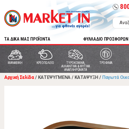
80
call
TA ΔΙΚΑ ΜΑΣ ΠΡΟΪΟΝΤΑ
ΦΥΛΛΑΔΙΟ ΠΡΟΣΦΟΡΩΝ
MANABIKH
ΚΡΕΟΠΩΛΕΙΟ
ΤΥΡΟΚΟΜΙΚΑ,
ΤΡΟΦΙΜΑ
ΑΛΛΑΝΤΙΚΑ & ΦΥΤΙΚΑ
ΑΝΑΠΛΗΡΩΜΑΤΑ
Αρχική Σελίδα
/
ΚΑΤΕΨΥΓΜΕΝΑ
/
ΚΑΤΑΨΥΞΗ
/
Παγωτά Οικ