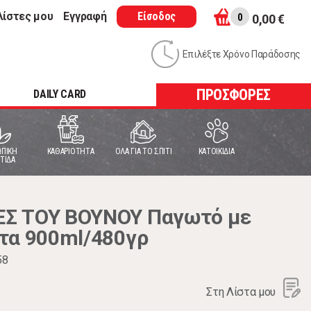
λίστες μου
Εγγραφή
Είσοδος
0
0,00 €
Επιλέξτε Χρόνο Παράδοσης
ΠΡΟΣΦΟΡΕΣ
DAILY CARD
ΠΙΚΗ
ΚΑΘΑΡΙΟΤΗΤΑ
ΟΛΑ ΓΙΑ ΤΟ ΣΠΙΤΙ
ΚΑΤΟΙΚΙΔΙΑ
ΤΙΔΑ
Σ ΤΟΥ ΒΟΥΝΟΥ Παγωτό με
τα 900ml/480γρ
58
Στη Λίστα μου