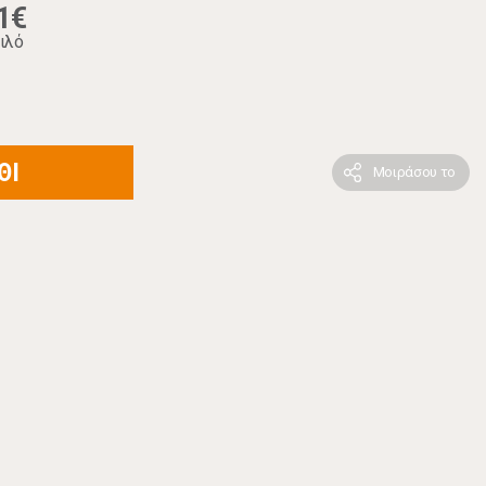
1€
ιλό
ΘΙ
Μοιράσου το