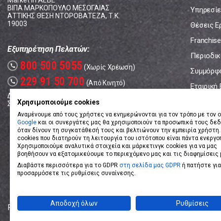
Market In ΑΕΒΕ
ΒΙΠΑ ΜΑΡΚΟΠΟΥΛΟ ΜΕΣΟΓΑΙΑΣ
Υπηρεσίε
ΑΤΤΙΚΗΣ ΘΕΣΗ ΝΤΟΡΟΒΑΤΕΖΑ, Τ.Κ.
19003
Θέσεις Ε
Franchise
Εξυπηρέτηση Πελατών:
Περιοδικό
800 500 5055
call
(Χωρίς Χρέωση)
Συμμόρφ
229 91 50 700
call
(Από Κινητό)
Εταιρική
Δευτέρα - Παρασκευή: 08:00 - 17:00
Επικοινω
Χρησιμοποιούμε cookies
Σάββατο: 08:00 – 14:00
Αναμένουμε από τους χρήστες να ενημερώνονται για τον τρόπο με τον ο
Google
και οι συνεργάτες μας θα χρησιμοποιούν τα προσωπικά τους δε
όταν δίνουν τη συγκατάθεσή τους και βελτιώνουν την εμπειρία χρήστη.
cookies που διατηρούν τη λειτουργία του ιστότοπου είναι πάντα ενεργο
Χρησιμοποιούμε αναλυτικά στοιχεία και μάρκετινγκ cookies για να μας
βοηθήσουν να εξατομικεύουμε το περιεχόμενο μας και τις διαφημίσεις 
Διαβάστε περισσότερα για το GDPR
στη σελίδα μας GDPR
ή πατήστε για
προσαρμόσετε τις ρυθμίσεις συναίνεσης.
Αποδοχή όλων
Ρυθμίσεις
Powered by
eShopKey
Designed by
Koolmetrix