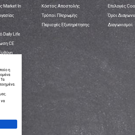
ς Market In
Κόστος Αποστολής
Επιλογές Coo
ργασίας
Τρόποι Πληρωμής
Όροι Διαγων
Περιοχές Εξυπηρέτησης
Διαγωνισμοί
 Daily Life
ωση CE
 Ευθύνη
νία
ποίο η
δομένα
 Τα
ποιημένα.
μας.
 να