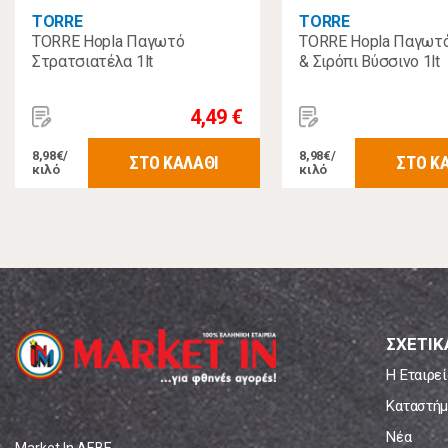
TORRE
TORRE
TORRE Hopla Παγωτό
TORRE Hopla Παγωτό
Στρατσιατέλα 1lt
& Σιρόπι Βύσσινο 1lt
4,49 €
8,98€/
8,98€/
ΣΤΟ ΚΑΛΑΘΙ
ΣΤΟ Κ
κιλό
κιλό
ΣΧΕΤΙΚ
Η Εταιρεί
Καταστήμ
Νέα