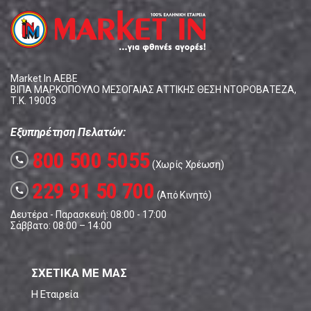
Market In ΑΕΒΕ
ΒΙΠΑ ΜΑΡΚΟΠΟΥΛΟ ΜΕΣΟΓΑΙΑΣ ΑΤΤΙΚΗΣ ΘΕΣΗ ΝΤΟΡΟΒΑΤΕΖΑ,
Τ.Κ. 19003
Εξυπηρέτηση Πελατών:
800 500 5055
call
(Χωρίς Χρέωση)
229 91 50 700
call
(Από Κινητό)
Δευτέρα - Παρασκευή: 08:00 - 17:00
Σάββατο: 08:00 – 14:00
ΣΧΕΤΙΚΑ ΜΕ ΜΑΣ
Η Εταιρεία