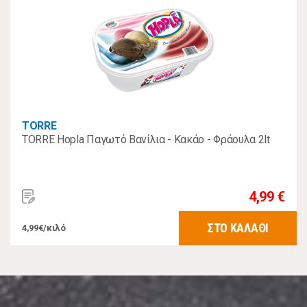
TORRE
TORRE Hopla Παγωτό Βανίλια - Κακάο - Φράουλα 2lt
4,99 €
ΣΤΟ ΚΑΛΑΘΙ
4,99€/κιλό