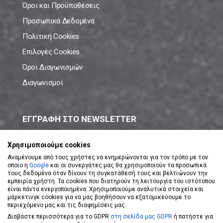
Όροι και Προϋποθέσεις
Προσωπικά Δεδομένα
Πολιτική Cookies
Επιλογές Cookies
Όροι Διαγωνισμών
Διαγωνισμοί
ΕΓΓΡΑΦΗ ΣΤΟ NEWSLETTER
Μάθε πρώτος όλες τις νέες προσφορές!
Χρησιμοποιούμε cookies
Αναμένουμε από τους χρήστες να ενημερώνονται για τον τρόπο με τον
οποίο η
Google
και οι συνεργάτες μας θα χρησιμοποιούν τα προσωπικά
τους δεδομένα όταν δίνουν τη συγκατάθεσή τους και βελτιώνουν την
εμπειρία χρήστη. Τα cookies που διατηρούν τη λειτουργία του ιστότοπου
είναι πάντα ενεργοποιημένα. Χρησιμοποιούμε αναλυτικά στοιχεία και
ΕΓΓΡΑΦΗ ΣΤΟ NEWSLETTER
μάρκετινγκ cookies για να μας βοηθήσουν να εξατομικεύουμε το
περιεχόμενο μας και τις διαφημίσεις μας.
Διαβάστε περισσότερα για το GDPR
στη σελίδα μας GDPR
ή πατήστε για
Αποδέχομαι τους
Όρους Χρήσης