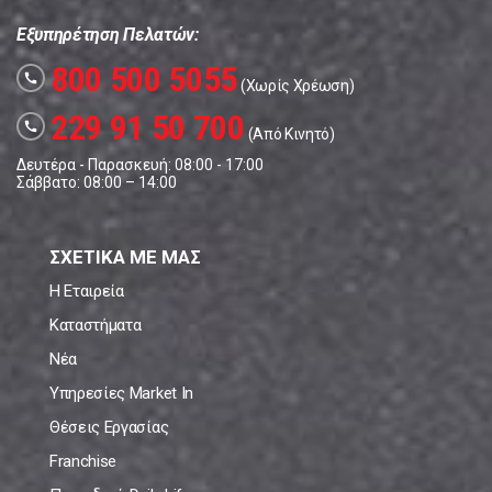
Εξυπηρέτηση Πελατών:
800 500 5055
call
(Χωρίς Χρέωση)
229 91 50 700
call
(Από Κινητό)
Δευτέρα - Παρασκευή: 08:00 - 17:00
Σάββατο: 08:00 – 14:00
ΣΧΕΤΙΚΑ ΜΕ ΜΑΣ
Η Εταιρεία
Καταστήματα
Νέα
Υπηρεσίες Market In
Θέσεις Εργασίας
Franchise