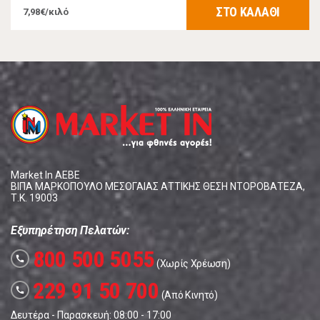
ΣΤΟ ΚΑΛΑΘΙ
7,98€/κιλό
Market In ΑΕΒΕ
ΒΙΠΑ ΜΑΡΚΟΠΟΥΛΟ ΜΕΣΟΓΑΙΑΣ ΑΤΤΙΚΗΣ ΘΕΣΗ ΝΤΟΡΟΒΑΤΕΖΑ,
Τ.Κ. 19003
Εξυπηρέτηση Πελατών:
800 500 5055
call
(Χωρίς Χρέωση)
229 91 50 700
call
(Από Κινητό)
Δευτέρα - Παρασκευή: 08:00 - 17:00