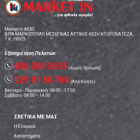
Market In ΑΕΒΕ
ΒΙΠΑ ΜΑΡΚΟΠΟΥΛΟ ΜΕΣΟΓΑΙΑΣ ΑΤΤΙΚΗΣ ΘΕΣΗ ΝΤΟΡΟΒΑΤΕΖΑ,
Τ.Κ. 19003
Εξυπηρέτηση Πελατών:
800 500 5055
call
(Χωρίς Χρέωση)
229 91 50 700
call
(Από Κινητό)
Δευτέρα - Παρασκευή: 08:00 - 17:00
Σάββατο: 08:00 – 14:00
ΣΧΕΤΙΚΑ ΜΕ ΜΑΣ
Η Εταιρεία
Καταστήματα