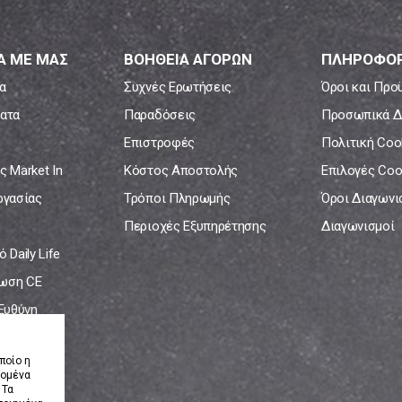
Α ΜΕ ΜΑΣ
ΒΟΗΘΕΙΑ ΑΓΟΡΩΝ
ΠΛΗΡΟΦΟΡ
α
Συχνές Ερωτήσεις
Όροι και Προ
ατα
Παραδόσεις
Προσωπικά Δ
Επιστροφές
Πολιτική Coo
ς Market In
Κόστος Αποστολής
Επιλογές Coo
ργασίας
Τρόποι Πληρωμής
Όροι Διαγων
Περιοχές Εξυπηρέτησης
Διαγωνισμοί
 Daily Life
ωση CE
 Ευθύνη
νία
ποίο η
δομένα
 Τα