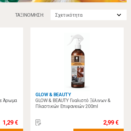
ΤΑΞΙΝOΜΗΣΗ:
GLOW & BEAUTY
με Άρωμα
GLOW & BEAUTY Γυαλιστό Ξύλινων &
Πλαστικών Επιφανειών 200ml
1,29 €
2,99 €