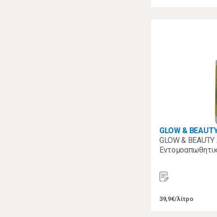
GLOW & BEAUT
GLOW & BEAUTY 
Εντομοαπωθητικ
39,9€/λίτρο