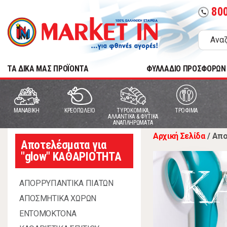
80
call
TA ΔΙΚΑ ΜΑΣ ΠΡΟΪΟΝΤΑ
ΦΥΛΛΑΔΙΟ ΠΡΟΣΦΟΡΩΝ
MANABIKH
ΚΡΕΟΠΩΛΕΙΟ
ΤΥΡΟΚΟΜΙΚΑ,
ΤΡΟΦΙΜΑ
ΑΛΛΑΝΤΙΚΑ & ΦΥΤΙΚΑ
ΑΝΑΠΛΗΡΩΜΑΤΑ
Αρχική Σελίδα
/
Απο
Αποτελέσματα για
"glow" ΚΑΘΑΡΙΟΤΗΤΑ
Κ
ΑΠΟΡΡΥΠΑΝΤΙΚΑ ΠΙΑΤΩΝ
ΑΠΟΣΜΗΤΙΚΑ ΧΩΡΩΝ
ΕΝΤΟΜΟΚΤΟΝΑ