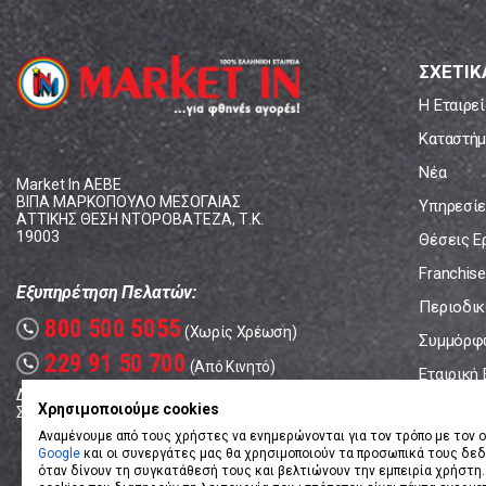
ΣΧΕΤΙΚ
Η Εταιρεί
Καταστήμ
Νέα
Market In ΑΕΒΕ
ΒΙΠΑ ΜΑΡΚΟΠΟΥΛΟ ΜΕΣΟΓΑΙΑΣ
Υπηρεσίε
ΑΤΤΙΚΗΣ ΘΕΣΗ ΝΤΟΡΟΒΑΤΕΖΑ, Τ.Κ.
19003
Θέσεις Ε
Franchise
Εξυπηρέτηση Πελατών:
Περιοδικό
800 500 5055
call
(Χωρίς Χρέωση)
Συμμόρφ
229 91 50 700
call
(Από Κινητό)
Εταιρική
Δευτέρα - Παρασκευή: 08:00 - 17:00
Επικοινω
Χρησιμοποιούμε cookies
Σάββατο: 08:00 – 14:00
Αναμένουμε από τους χρήστες να ενημερώνονται για τον τρόπο με τον ο
Google
και οι συνεργάτες μας θα χρησιμοποιούν τα προσωπικά τους δε
όταν δίνουν τη συγκατάθεσή τους και βελτιώνουν την εμπειρία χρήστη.