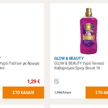
Y
GLOW & BEAUTY
Υγρό Πιάτων με Άρωμα
GLOW & BEAUTY Υγρό Γενικού
0ml
Καθαρισμού Spicy Boost 1lt
1,29 €
ΣΤΟ ΚΑΛΑΘΙ
ΣΤΟ Κ
1,99€/λίτρο