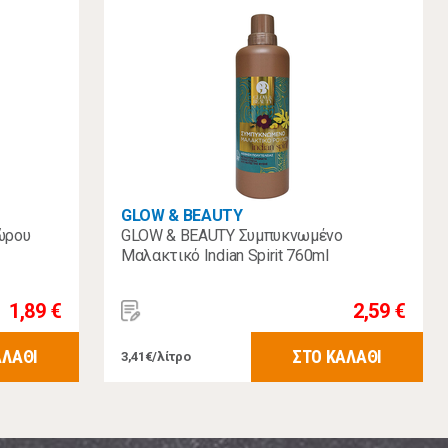
GLOW & BEAUTY
ώρου
GLOW & BEAUTY Συμπυκνωμένο
Μαλακτικό Indian Spirit 760ml
1,89 €
2,59 €
ΑΛΑΘΙ
ΣΤΟ ΚΑΛΑΘΙ
3,41€/λίτρο