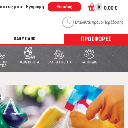
λίστες μου
Εγγραφή
Είσοδος
0
0,00 €
Επιλέξτε Χρόνο Παράδοσης
ΠΡΟΣΦΟΡΕΣ
DAILY CARD
ΠΙΚΗ
ΚΑΘΑΡΙΟΤΗΤΑ
ΟΛΑ ΓΙΑ ΤΟ ΣΠΙΤΙ
ΚΑΤΟΙΚΙΔΙΑ
ΤΙΔΑ
ΤΑ