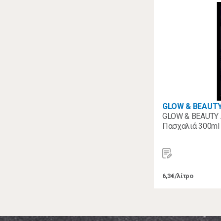
GLOW & BEAUT
GLOW & BEAUTY 
Πασχαλιά 300ml
6,3€/λίτρο