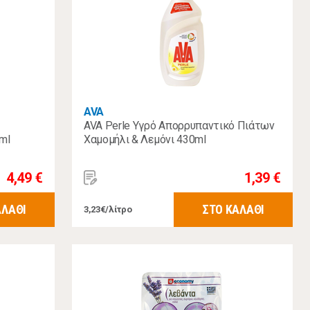
AVA
AVA Perle Υγρό Απορρυπαντικό Πιάτων
ml
Χαμομήλι & Λεμόνι 430ml
4,49 €
1,39 €
ΑΛΑΘΙ
ΣΤΟ ΚΑΛΑΘΙ
3,23€/λίτρο