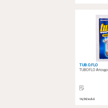
TUB.O.FLO
TUBOFLO Αποφρα
16,5€/κιλό