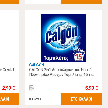
CALGON
 Crystal
CALGON 2in1 Αποσκληρυντικό Νερού
Πλυντηρίου Ρούχων Ταμπλέτες 15 τεμ
2,99 €
5,99 €
ΑΛΑΘΙ
ΣΤΟ ΚΑΛΑΘΙ
0,4€/τεμ