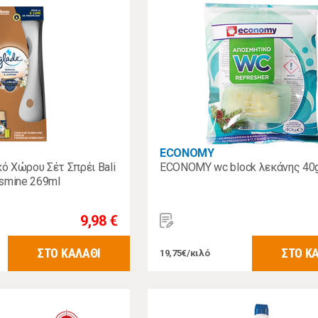
ECONOMY
 Χώρου Σέτ Σπρέι Bali
ECONOMY wc block λεκάνης 40
smine 269ml
9,98 €
ΣΤΟ ΚΑΛΑΘΙ
ΣΤΟ Κ
19,75€/κιλό