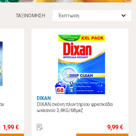
ΤΑΞΙΝOΜΗΣΗ:
DIXAN
ου
DIXAN σκόνη πλυντηρίου φρεσκάδα
ωκεανού 3,4KG/68μεζ
1,99 €
9,99 €