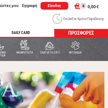
λίστες μου
Εγγραφή
Είσοδος
0
0,00 €
Επιλέξτε Χρόνο Παράδοσης
ΠΡΟΣΦΟΡΕΣ
DAILY CARD
ΠΙΚΗ
ΚΑΘΑΡΙΟΤΗΤΑ
ΟΛΑ ΓΙΑ ΤΟ ΣΠΙΤΙ
ΚΑΤΟΙΚΙΔΙΑ
ΤΙΔΑ
ΤΑ