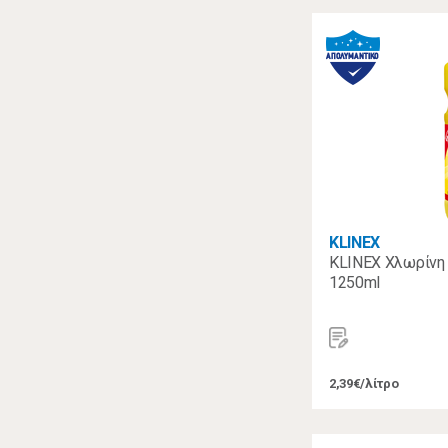
KLINEX
KLINEX Χλωρίνη U
1250ml
2,39€/λίτρο