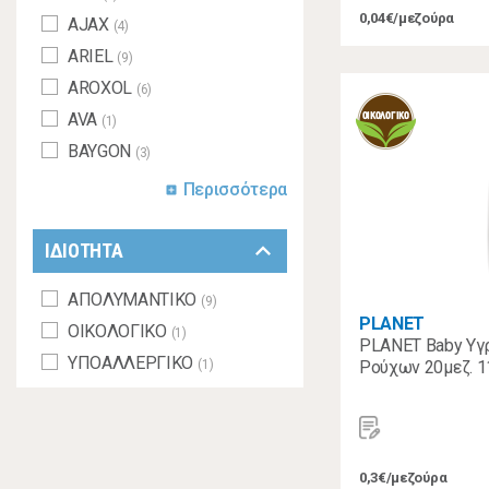
0,04€/μεζούρα
AJAX
(4)
ARIEL
(9)
AROXOL
(6)
AVA
(1)
BAYGON
(3)
Περισσότερα
add_box
keyboard_arrow_down
ΙΔΙΟΤΗΤΑ
ΑΠΟΛΥΜΑΝΤΙΚΟ
(9)
PLANET
ΟΙΚΟΛΟΓΙΚΟ
(1)
PLANET Baby Υγ
ΥΠΟΑΛΛΕΡΓΙΚΟ
(1)
Ρούχων 20μεζ. 1
0,3€/μεζούρα