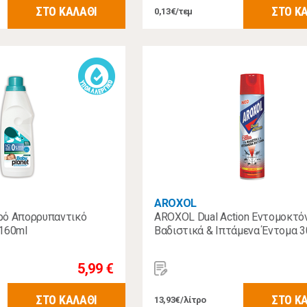
ΣΤΟ ΚΑΛΑΘΙ
ΣΤΟ Κ
0,13€/τεμ
AROXOL
ρό Απορρυπαντικό
AROXOL Dual Action Εντομοκτόν
160ml
Βαδιστικά & Ιπτάμενα Έντομα 
5,99 €
ΣΤΟ ΚΑΛΑΘΙ
ΣΤΟ Κ
13,93€/λίτρο