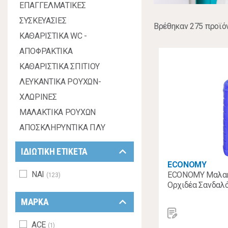
ΕΠΑΓΓΕΛΜΑΤΙΚΕΣ
ΣΥΣΚΕΥΑΣΙΕΣ
Βρέθηκαν 275 προϊό
ΚΑΘΑΡΙΣΤΙΚΑ WC -
ΑΠΟΦΡΑΚΤΙΚΑ
ΚΑΘΑΡΙΣΤΙΚΑ ΣΠΙΤΙΟΥ
ΛΕΥΚΑΝΤΙΚΑ ΡΟΥΧΩΝ-
ΧΛΩΡΙΝΕΣ
ΜΑΛΑΚΤΙΚΑ ΡΟΥΧΩΝ
ΑΠΟΣΚΛΗΡΥΝΤΙΚΑ ΠΛΥ
keyboard_arrow_down
ΙΔΙΩΤΙΚΗ ΕΤΙΚΕΤΑ
ECONOMY
ΝΑΙ
ECONOMY Μαλακτ
(123)
Ορχιδέα Σανδαλ
keyboard_arrow_down
ΜΑΡΚΑ
ACE
(1)