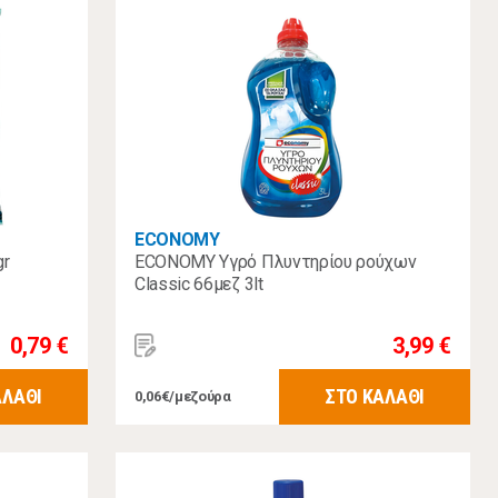
ECONOMY
gr
ECONOMY Yγρό Πλυντηρίου ρούχων
Classic 66μεζ 3lt
0,79 €
3,99 €
ΑΛΑΘΙ
ΣΤΟ ΚΑΛΑΘΙ
0,06€/μεζούρα