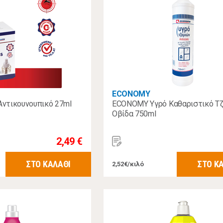
ECONOMY
ντικουνουπικό 27ml
ECONOMY Υγρό Καθαριστικό Τ
Οβίδα 750ml
2,49 €
ΣΤΟ ΚΑΛΑΘΙ
ΣΤΟ Κ
2,52€/κιλό