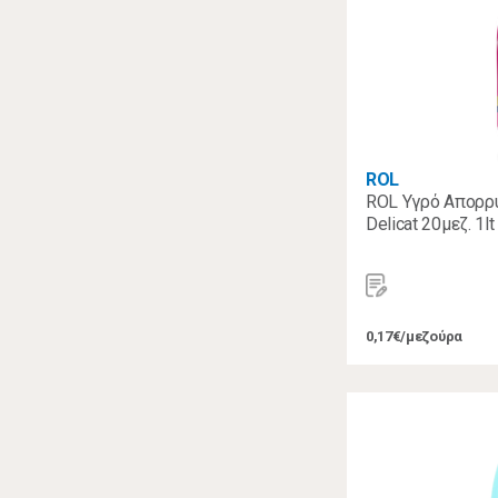
ROL
ROL Υγρό Απορρ
Delicat 20μεζ. 1lt
0,17€/μεζούρα