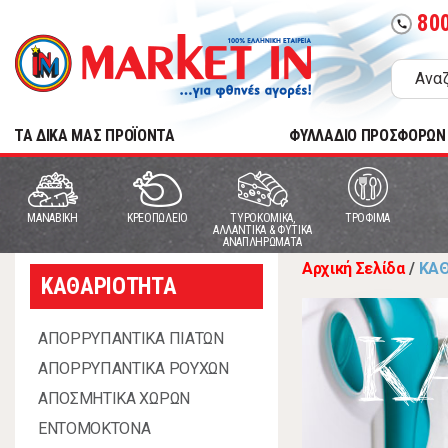
80
call
TA ΔΙΚΑ ΜΑΣ ΠΡΟΪΟΝΤΑ
ΦΥΛΛΑΔΙΟ ΠΡΟΣΦΟΡΩΝ
MANABIKH
ΚΡΕΟΠΩΛΕΙΟ
ΤΥΡΟΚΟΜΙΚΑ,
ΤΡΟΦΙΜΑ
ΑΛΛΑΝΤΙΚΑ & ΦΥΤΙΚΑ
ΑΝΑΠΛΗΡΩΜΑΤΑ
Αρχική Σελίδα
/
ΚΑ
ΚΑΘΑΡΙΟΤΗΤΑ
Κ
ΑΠΟΡΡΥΠΑΝΤΙΚΑ ΠΙΑΤΩΝ
ΑΠΟΡΡΥΠΑΝΤΙΚΑ ΡΟΥΧΩΝ
ΑΠΟΣΜΗΤΙΚΑ ΧΩΡΩΝ
ΕΝΤΟΜΟΚΤΟΝΑ