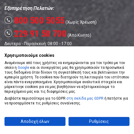
Εξυπηρέτηση Πελατών:
800 500 5055
call
(Χωρίς Χρέωση)
229 91 50 700
call
(Από Κινητό)
Δευτέρα - Παρασκευή: 08:00 - 17:00
Σάββατο: 08:00 – 14:00
Χρησιμοποιούμε cookies
Αναμένουμε από τους χρήστες να ενημερώνονται για τον τρόπο με τον
οποίο η
Google
και οι συνεργάτες μας θα χρησιμοποιούν τα προσωπικά
ΣΧΕΤΙΚΑ ΜΕ ΜΑΣ
τους δεδομένα όταν δίνουν τη συγκατάθεσή τους και βελτιώνουν την
εμπειρία χρήστη. Τα cookies που διατηρούν τη λειτουργία του ιστότοπου
Η Εταιρεία
είναι πάντα ενεργοποιημένα. Χρησιμοποιούμε αναλυτικά στοιχεία και
μάρκετινγκ cookies για να μας βοηθήσουν να εξατομικεύουμε το
Καταστήματα
περιεχόμενο μας και τις διαφημίσεις μας.
Νέα
Διαβάστε περισσότερα για το GDPR
στη σελίδα μας GDPR
ή πατήστε για
να προσαρμόσετε τις ρυθμίσεις συναίνεσης.
Υπηρεσίες Market In
Θέσεις Εργασίας
Αποδοχή όλων
Ρυθμίσεις
Franchise
Περιοδικό Daily Life