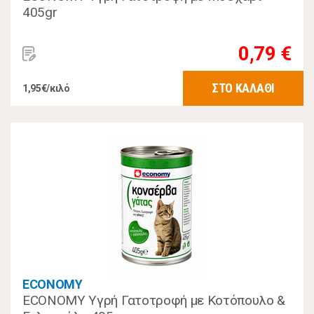
405gr
0,79 €
ΣΤΟ ΚΑΛΑΘΙ
1,95€/κιλό
ECONOMY
ECONOMY Υγρή Γατοτροφή με Κοτόπουλο &