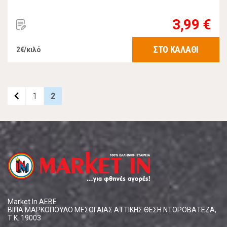
3,99 €
ΣΤΟ ΚΑΛΑΘΙ
2€/κιλό
navigate_before
1
2
Market In ΑΕΒΕ
ΒΙΠΑ ΜΑΡΚΟΠΟΥΛΟ ΜΕΣΟΓΑΙΑΣ ΑΤΤΙΚΗΣ ΘΕΣΗ ΝΤΟΡΟΒΑΤΕΖΑ,
Τ.Κ. 19003