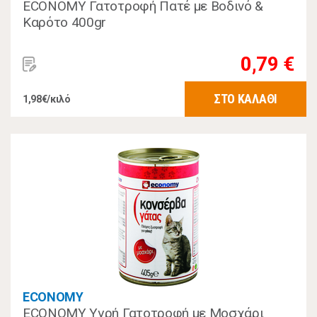
ECONOMY Γατοτροφή Πατέ με Βοδινό &
Καρότο 400gr
0,79 €
ΣΤΟ ΚΑΛΑΘΙ
1,98€/κιλό
ECONOMY
ECONOMY Υγρή Γατοτροφή με Μοσχάρι