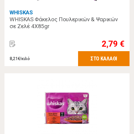
WHISKAS
WHISKAS Φάκελος Πουλερικών & Ψαρικών
σε Ζελέ 4Χ85gr
2,79 €
ΣΤΟ ΚΑΛΑΘΙ
8,21€/κιλό