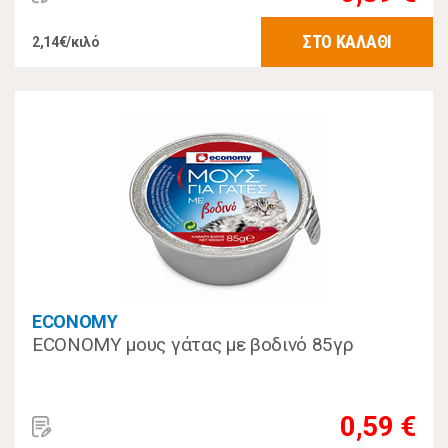
ΣΤΟ ΚΑΛΑΘΙ
2,14€/κιλό
ECONOMY
ECONOMY μους γάτας με βοδινό 85γρ
0,59 €