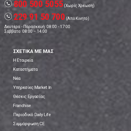
800 500 5055
call
(Χωρίς Χρέωση)
229 91 50 700
call
(Από Κινητό)
Δευτέρα - Παρασκευή: 08:00 - 17:00
Σάββατο: 08:00 – 14:00
ΣΧΕΤΙΚΑ ΜΕ ΜΑΣ
Η Εταιρεία
Καταστήματα
Νέα
Υπηρεσίες Market In
Θέσεις Εργασίας
Franchise
Περιοδικό Daily Life
Συμμόρφωση CE