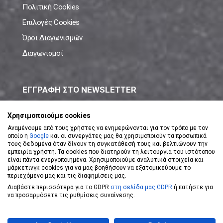
Πολιτική Cookies
Επιλογές Cookies
Όροι Διαγωνισμών
Διαγωνισμοί
ΕΓΓΡΑΦΗ ΣΤΟ NEWSLETTER
Μάθε πρώτος όλες τις νέες προσφορές!
Χρησιμοποιούμε cookies
Αναμένουμε από τους χρήστες να ενημερώνονται για τον τρόπο με τον
οποίο η
Google
και οι συνεργάτες μας θα χρησιμοποιούν τα προσωπικά
τους δεδομένα όταν δίνουν τη συγκατάθεσή τους και βελτιώνουν την
εμπειρία χρήστη. Τα cookies που διατηρούν τη λειτουργία του ιστότοπου
είναι πάντα ενεργοποιημένα. Χρησιμοποιούμε αναλυτικά στοιχεία και
ΕΓΓΡΑΦΗ ΣΤΟ NEWSLETTER
μάρκετινγκ cookies για να μας βοηθήσουν να εξατομικεύουμε το
περιεχόμενο μας και τις διαφημίσεις μας.
Διαβάστε περισσότερα για το GDPR
στη σελίδα μας GDPR
ή πατήστε για
Αποδέχομαι τους
Όρους Χρήσης
να προσαρμόσετε τις ρυθμίσεις συναίνεσης.
Powered by
eShopKey
Designed by
Koolmetrix