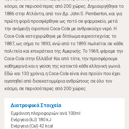
κόσμο, σε περισσότερες από 200 χώρες. Δημιουργήθηκε το
1886 στην Ατλάντα, από τον Δρ. John S. Pemberton, και για
πρώτη φορά προσφέρθηκε ως ποτό σε φαρμακείο, μετά
την ανάμειξη σιροπιού Coca-Cola με ανθρακούχο νερό. Η
Coca-Cola κατοχυρώθηκε με δίπλωμα ευρεσιτεχνίας το
1887, ως σήμα το 1893, ενώ από το 1895 πωλείται σε κάθε
πολιτεία και επικράτεια της Αμερικής. Το 1969, φέραμε την
Coca-Cola στην Ελλάδα! Και από τότε, την προσφέρουμε
καθημερινά και η γεύση της κατακτά κάθε ελληνική γωνιά.
Εδώ και 130 χρόνια, η Coca-Cola είναι ένα προϊόν που έχει
αγαπηθεί από δισεκατομμύρια ανθρώπους σε όλο τον
κόσμο, σε περισσότερες από 200 χώρες.
Διατροφικά Στοιχεία
Εμφάνιση πληροφοριών ανά 100ml
Ενέργεια (kJ) 180 kJ
Ενέργεια (Cal) 42 kcal