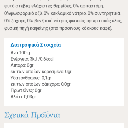
φυτό στέβια, ελάχιστες θερμίδες, 0% ασπαρτάμη,
0%φωσφορικό οξύ, 0% κυκλαμικό νάτριο, 0% συντηρητικά,
0% ζάχαρη, 0% βενζοϊκό νάτριο, φυσικές αρωματικές ύλες,
φυσική πηγή καφείνης (από πράσινους κόκκους καφέ).
Διατροφικά Στοιχεία
Ανά 100 g
Ενέργεια: 3kJ /0,6kcal
Λιπαρά: 0gr
εκ των οποίων κορεσμένα: 0gr
Υδατάνθρακες: 0,1gr
εκ των οποίων σάκχαρα: 0,0gr
Πρωτεΐνες: 0gr
Αλάτι: 0,03gr
Σχετικά Προϊόντα