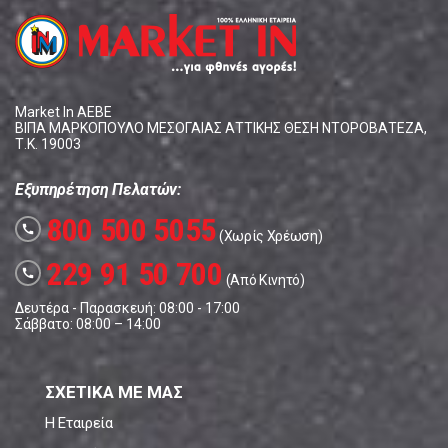
Market In ΑΕΒΕ
ΒΙΠΑ ΜΑΡΚΟΠΟΥΛΟ ΜΕΣΟΓΑΙΑΣ ΑΤΤΙΚΗΣ ΘΕΣΗ ΝΤΟΡΟΒΑΤΕΖΑ,
Τ.Κ. 19003
Εξυπηρέτηση Πελατών:
800 500 5055
call
(Χωρίς Χρέωση)
229 91 50 700
call
(Από Κινητό)
Δευτέρα - Παρασκευή: 08:00 - 17:00
Σάββατο: 08:00 – 14:00
ΣΧΕΤΙΚΑ ΜΕ ΜΑΣ
Η Εταιρεία